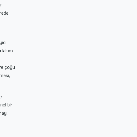
er
ürede
yici
irtakım
 ve çoğu
nmesi,
e
nel bir
mayı,