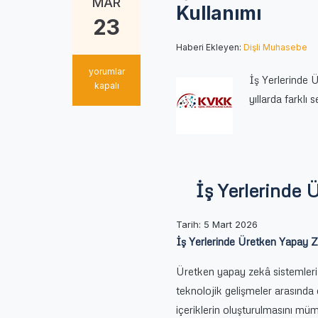
MAR
Kullanımı
23
Haberi Ekleyen:
Dişli Muhasebe
İş
yorumlar
İş Yerlerinde 
Yerlerinde
kapalı
yıllarda farklı 
Üretken
Yapay
Zekâ
Araçlarının
Kullanımı
için
İş Yerlerinde 
Tarih:
5 Mart 2026
İş Yerlerinde Üretken Yapay Z
Üretken yapay zekâ sistemleri, 
teknolojik gelişmeler arasında 
içeriklerin oluşturulmasını müm