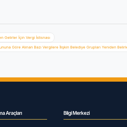
Gelirler İçin Vergi İstisnası
nununa Göre Alınan Bazı Vergilere İlişkin Belediye Grupları Yeniden Belir
a Araçları
Bilgi Merkezi