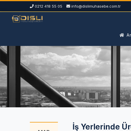
0212 418 55 05
info@dislimuhasebe.com.tr
An
İş Yerlerinde Ü