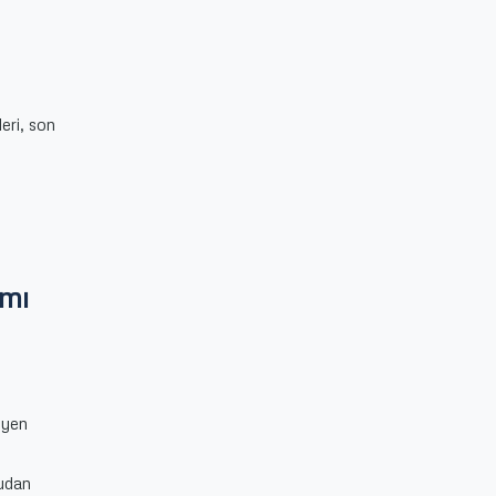
eri, son
ımı
leyen
rudan