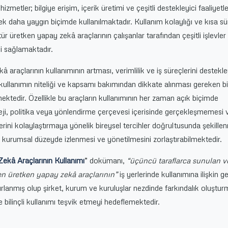
izmetler; bilgiye erişim, içerik üretimi ve çeşitli destekleyici faaliyetl
ek daha yaygın biçimde kullanılmaktadır. Kullanım kolaylığı ve kısa s
tür üretken yapay zekâ araçlarının çalışanlar tarafından çeşitli işlevler
i sağlamaktadır.
 araçlarının kullanımının artması, verimlilik ve iş süreçlerini destekle
 kullanımın niteliği ve kapsamı bakımından dikkate alınması gereken b
ektedir. Özellikle bu araçların kullanımının her zaman açık biçimde
eji, politika veya yönlendirme çerçevesi içerisinde gerçekleşmemesi
erini kolaylaştırmaya yönelik bireysel tercihler doğrultusunda şekille
 kurumsal düzeyde izlenmesi ve yönetilmesini zorlaştırabilmektedir.
ekâ Araçlarının Kullanımı
” dokümanı,
“üçüncü taraflarca sunulan v
en üretken yapay zekâ araçlarının”
iş yerlerinde kullanımına ilişkin ge
anmış olup şirket, kurum ve kuruluşlar nezdinde farkındalık oluştur
e bilinçli kullanımı teşvik etmeyi hedeflemektedir.