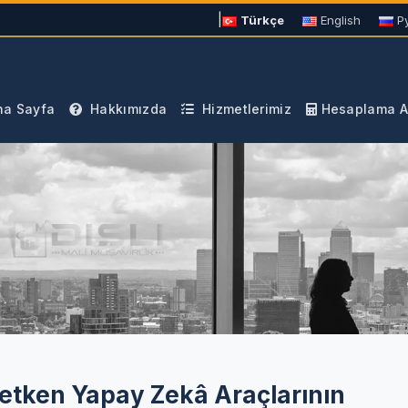
|
Türkçe
English
Р
a Sayfa
Hakkımızda
Hizmetlerimiz
Hesaplama Ar
retken Yapay Zekâ Araçlarının