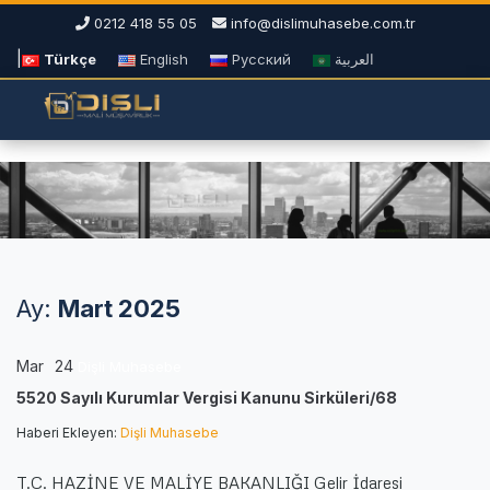
0212 418 55 05
info@dislimuhasebe.com.tr
|
Türkçe
English
Русский
العربية
Ay:
Mart 2025
Mar
24
Dişli Muhasebe
5520 Sayılı Kurumlar Vergisi Kanunu Sirküleri/68
Haberi Ekleyen:
Dişli Muhasebe
T.C. HAZİNE VE MALİYE BAKANLIĞI Gelir İdaresi