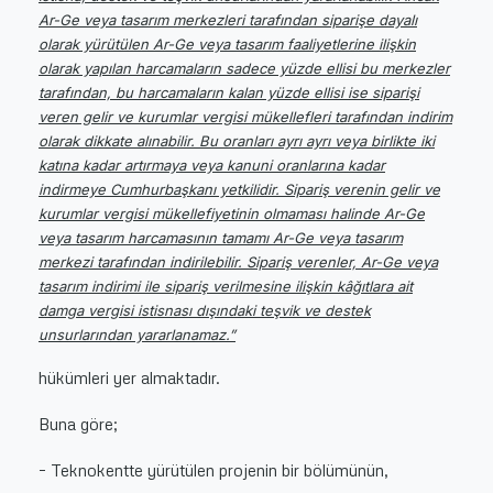
Ar-Ge veya tasarım merkezleri tarafından siparişe dayalı
olarak yürütülen Ar-Ge veya tasarım faaliyetlerine ilişkin
olarak yapılan harcamaların sadece yüzde ellisi bu merkezler
tarafından, bu harcamaların kalan yüzde ellisi ise siparişi
veren gelir ve kurumlar vergisi mükellefleri tarafından indirim
olarak dikkate alınabilir. Bu oranları ayrı ayrı veya birlikte iki
katına kadar artırmaya veya kanuni oranlarına kadar
indirmeye Cumhurbaşkanı yetkilidir. Sipariş verenin gelir ve
kurumlar vergisi mükellefiyetinin olmaması halinde Ar-Ge
veya tasarım harcamasının tamamı Ar-Ge veya tasarım
merkezi tarafından indirilebilir. Sipariş verenler, Ar-Ge veya
tasarım indirimi ile sipariş verilmesine ilişkin kâğıtlara ait
damga vergisi istisnası dışındaki teşvik ve destek
unsurlarından yararlanamaz.”
hükümleri yer almaktadır.
Buna göre;
– Teknokentte yürütülen projenin bir bölümünün,