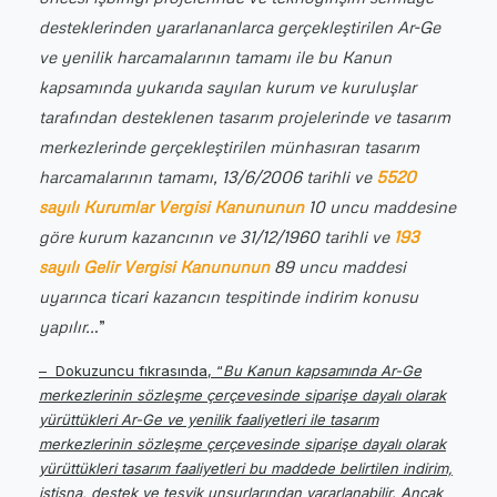
desteklerinden yararlananlarca gerçekleştirilen Ar-Ge
ve yenilik harcamalarının tamamı ile bu Kanun
kapsamında yukarıda sayılan kurum ve kuruluşlar
tarafından desteklenen tasarım projelerinde ve tasarım
merkezlerinde gerçekleştirilen münhasıran tasarım
harcamalarının tamamı, 13/6/2006 tarihli ve
5520
sayılı Kurumlar Vergisi Kanununun
10 uncu maddesine
göre kurum kazancının ve 31/12/1960 tarihli ve
193
sayılı Gelir Vergisi Kanununun
89 uncu maddesi
uyarınca ticari kazancın tespitinde indirim konusu
yapılır..
.”
– Dokuzuncu fıkrasında, “
Bu Kanun kapsamında Ar-Ge
merkezlerinin sözleşme çerçevesinde siparişe dayalı olarak
yürüttükleri Ar-Ge ve yenilik faaliyetleri ile tasarım
merkezlerinin sözleşme çerçevesinde siparişe dayalı olarak
yürüttükleri tasarım faaliyetleri bu maddede belirtilen indirim,
istisna, destek ve teşvik unsurlarından yararlanabilir. Ancak