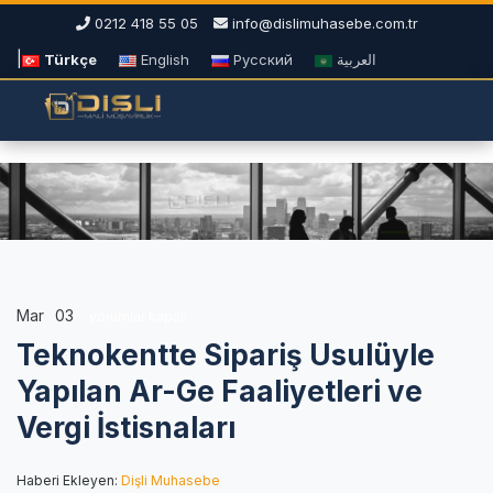
0212 418 55 05
info@dislimuhasebe.com.tr
|
Türkçe
English
Русский
العربية
Mar
03
Teknokentte
yorumlar kapalı
Sipariş
Teknokentte Sipariş Usulüyle
Usulüyle
Yapılan
Yapılan Ar-Ge Faaliyetleri ve
Ar-
Vergi İstisnaları
Ge
Faaliyetleri
ve
Haberi Ekleyen:
Dişli Muhasebe
Vergi