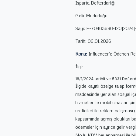
Isparta Defterdarlığı
Gelir Müdürlüğü
Sayı: E-70463696-120[2024]
Tarih: 06.01.2026
Konu:
Influencer’e Ödenen Re
İlgi:
18/1/2024 tarihli ve 5331 Defter
İlgide kayıtlı özelge talep fo
maddesinde yer alan sosyal içer
hizmetler ile mobil cihazlar içi
üreticileri ile reklam çalışması
kapsamında açmış oldukları ban
ödemeler için ayrıca gelir verg
No.lu KDV beyannamesi ile bild