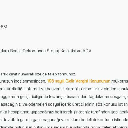
-631
klam Bedeli Dekontunda Stopaj Kesintisi ve KDV
darlık kayıt numaralı özelge talep formunuz.
rmunuzun incelenmesinden,
193 sayılı Gelir Vergisi Kanununun
mükerre
ik üreticiliği, internet ve benzeri elektronik ortamlar üzerinden sunu
n uygulama geliştiriciliğinde kazanç istisnasından faydalanan sosyal iç
 yapacağınızı ve ödemeleri sosyal içerik üreticilerinin söz konusu istis
ka hesaplarına yapacağınızı belirterek şirketiniz tarafından yapılaca
isi tevkifatı yapılıp yapılmayacağı ve reklam bedeli dekontuna istinad
irimde bulunulup bulunulmayacağı hususlarında görüş talep ettiğiniz