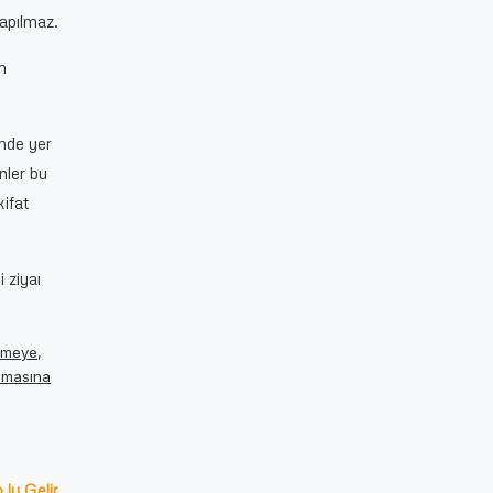
apılmaz.
n
inde yer
enler bu
ifat
i ziyaı
irmeye,
anmasına
.lu Gelir