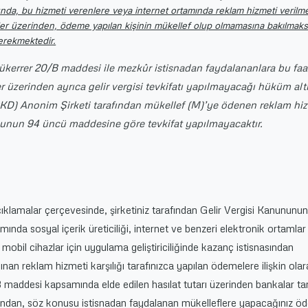
nda, bu hizmeti verenlere veya internet ortamında reklam hizmeti verilm
ler üzerinden, ödeme yapılan kişinin mükellef olup olmamasına bakılmaks
gerekmektedir.
kerrer 20/B maddesi ile mezkûr istisnadan faydalananlara bu faal
 üzerinden ayrıca gelir vergisi tevkifatı yapılmayacağı hüküm alt
KD) Anonim Şirketi tarafından mükellef (M)’ye ödenen reklam hi
unun 94 üncü maddesine göre tevkifat yapılmayacaktır.
klamalar çerçevesinde, şirketiniz tarafından Gelir Vergisi Kanununu
da sosyal içerik üreticiliği, internet ve benzeri elektronik ortamlar
 mobil cihazlar için uygulama geliştiriciliğinde kazanç istisnasından
ınan reklam hizmeti karşılığı tarafınızca yapılan ödemelere ilişkin olar
maddesi kapsamında elde edilen hasılat tutarı üzerinden bankalar ta
cağından, söz konusu istisnadan faydalanan mükelleflere yapacağınız ö