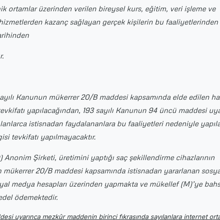
ik ortamlar üzerinden verilen bireysel kurs, eğitim, veri işleme ve
i hizmetlerden kazanç sağlayan gerçek kişilerin bu faaliyetlerinden
tarihinden
r.
 sayılı Kanunun mükerrer 20/B maddesi kapsamında elde edilen has
i tevkifatı yapılacağından, 193 sayılı Kanunun 94 üncü maddesi uy
anlarca istisnadan faydalananlara bu faaliyetleri nedeniyle yapıl
isi tevkifatı yapılmayacaktır.
Anonim Şirketi, üretimini yaptığı saç şekillendirme cihazlarının
un mükerrer 20/B maddesi kapsamında istisnadan yararlanan sosyal
osyal medya hesapları üzerinden yapmakta ve mükellef (M)’ye bah
bedel ödemektedir.
esi uyarınca mezkûr maddenin birinci fıkrasında sayılanlara internet or