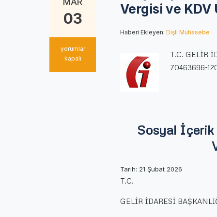
MAR
Vergisi ve KDV
03
Haberi Ekleyen:
Dişli Muhasebe
Sosyal
yorumlar
T.C. GELİR İD
İçerik
kapalı
70463696-120[
Üreticilerine
Yapılan
Ödemelerden
Gelir
Vergisi
ve
KDV
Sosyal İçerik
Uygulaması
için
Tarih:
21 Şubat 2026
T.C.
GELİR İDARESİ BAŞKANLI