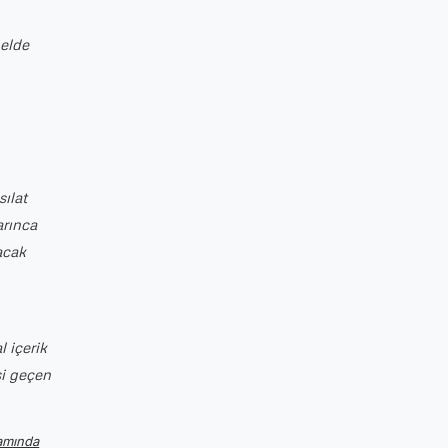
 elde
ılat
arınca
acak
 içerik
si geçen
tamında