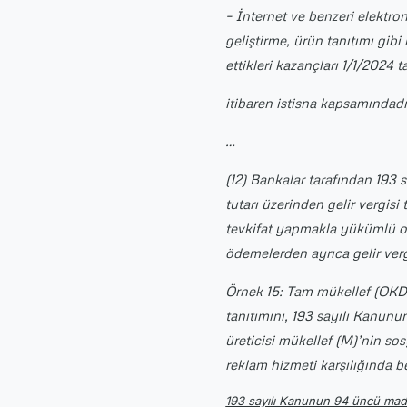
– İnternet ve benzeri elektron
geliştirme, ürün tanıtımı gib
ettikleri kazançları 1/1/2024 
itibaren istisna kapsamındadı
…
(12) Bankalar tarafından 193
tutarı üzerinden gelir vergis
tevkifat yapmakla yükümlü ol
ödemelerden ayrıca gelir verg
Örnek 15: Tam mükellef (OKD) 
tanıtımını, 193 sayılı Kanun
üreticisi mükellef (M)’nin s
reklam hizmeti karşılığında 
193 sayılı Kanunun 94 üncü madd