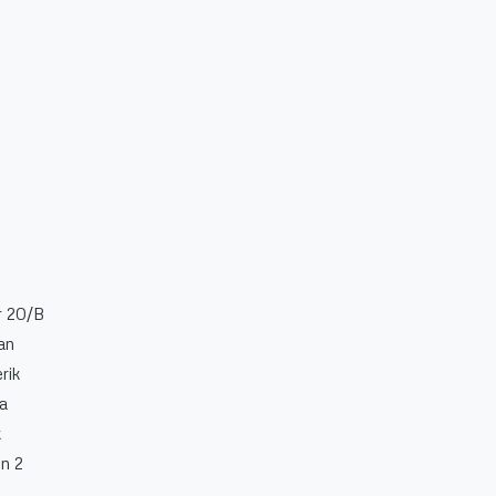
r 20/B
lan
erik
na
k
en 2