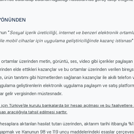
 YÖNÜNDEN
unun “
Sosyal içerik üreticiliği, internet ve benzeri elektronik ortaml
le mobil cihazlar için uygulama geliştiriciliğinde kazanç istisnası
”
 ortamlar üzerinden metin, görüntü, ses, video gibi içerikler paylaşan
tlerinden elde ettikleri kazançlar ve bu ortamlar üzerinden verilen bireys
e, ürün tanıtımı gibi hizmetlerden sağlanan kazançlar ile akıllı telefon
 uygulama geliştirenlerin elektronik uygulama paylaşım ve satış platform
lar gelir vergisinden müstesnadır.
 için Türkiye’de kurulu bankalarda bir hesap açılması ve bu faaliyetlere i
 aracılığıyla tahsil edilmesi şarttır.
saplara aktarılan hasılat tutarı üzerinden, aktarım tarihi itibarıyla %
atı yapmak ve Kanunun 98 ve 119 uncu maddelerindeki esaslar çerçeve