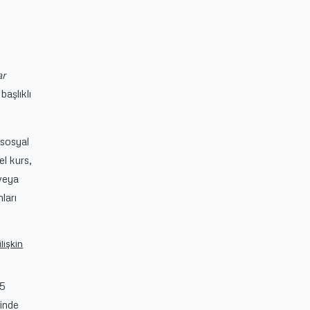
ar
 başlıklı
 sosyal
el kurs,
 veya
ları
lişkin
15
sinde