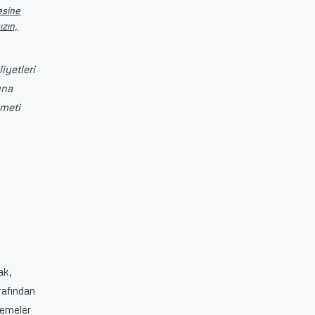
esine
ızın,
iyetleri
ına
zmeti
n
ak,
rafından
demeler