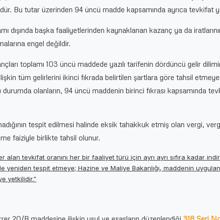
ür. Bu tutar üzerinden 94 üncü madde kapsamında ayrıca tevkifat y
samı dışında başka faaliyetlerinden kaynaklanan kazanç ya da iratlarını
alarına engel değildir.
nçları toplamı 103 üncü maddede yazılı tarifenin dördüncü gelir dilim
ilişkin tüm gelirlerini ikinci fıkrada belirtilen şartlara göre tahsil etmey
 durumda olanların, 94 üncü maddenin birinci fıkrası kapsamında tevk
nmadığının tespit edilmesi halinde eksik tahakkuk etmiş olan vergi, verg
e faiziyle birlikte tahsil olunur.
an tevkifat oranını her bir faaliyet türü için ayrı ayrı sıfıra kadar ind
iyle yeniden tespit etmeye; Hazine ve Maliye Bakanlığı, maddenin uygul
e yetkilidir.”
rer 20/B maddesine ilişkin usul ve esasların düzenlendiği
318 Seri No