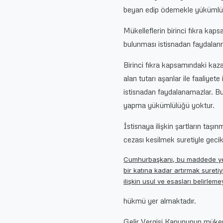
beyan edip ödemekle yükümlüd
Mükelleflerin birinci fıkra kap
bulunması istisnadan faydalanm
Birinci fıkra kapsamındaki kaza
alan tutarı aşanlar ile faaliyete 
istisnadan faydalanamazlar. Bu
yapma yükümlülüğü yoktur.
İstisnaya ilişkin şartların taşı
cezası kesilmek suretiyle gecikm
Cumhurbaşkanı, bu maddede yer al
bir katına kadar artırmak suret
ilişkin usul ve esasları belirlemey
hükmü yer almaktadır.
Gelir Vergisi Kanununun müker