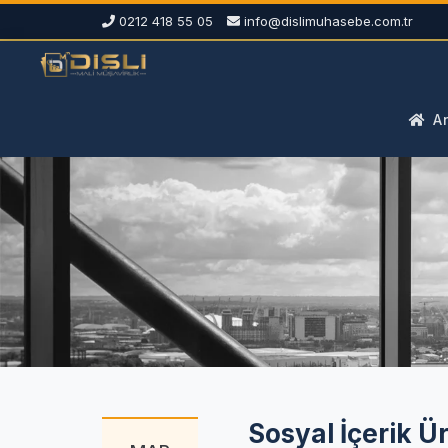
0212 418 55 05
info@dislimuhasebe.com.tr
An
Sosyal İçerik Ü