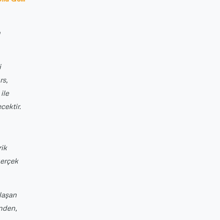
n
i
rs,
ile
cektir.
rik
gerçek
ylaşan
inden,