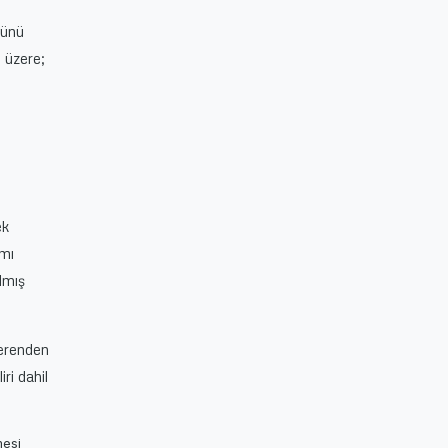
günü
k üzere;
ek
amı
lmış
verenden
iri dahil
mesi