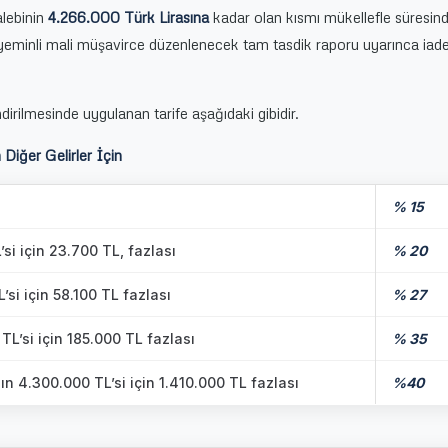
alebinin
4.266.000 Türk Lirasına
kadar olan kısmı mükellefle süresin
yeminli mali müşavirce düzenlenecek tam tasdik raporu uyarınca iad
endirilmesinde uygulanan tarife aşağıdaki gibidir.
 Diğer Gelirler İçin
% 15
si için 23.700 TL, fazlası
% 20
si için 58.100 TL fazlası
% 27
L’si için 185.000 TL fazlası
% 35
n 4.300.000 TL’si için 1.410.000 TL fazlası
%40