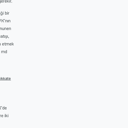
gerekir.
ği bir
VK’nın
kanunen
tışı,
im etmek
UK md
dikkate
K’de
e iki