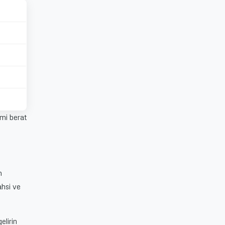
emi berat
n
ahsi ve
elirin