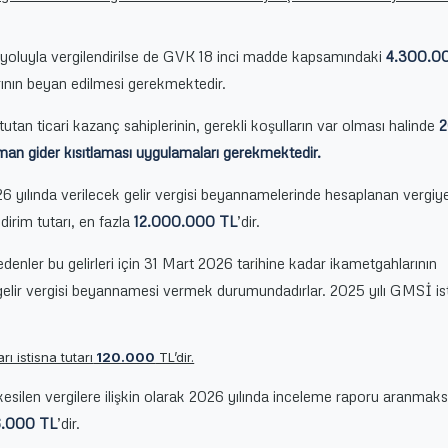
 yoluyla vergilendirilse de GVK 18 inci madde kapsamındaki
4.300.0
ının beyan edilmesi gerekmektedir.
tutan ticari kazanç sahiplerinin, gerekli koşulların var olması halinde
2
sman gider kısıtlaması uygulamaları gerekmektedir.
026 yılında verilecek gelir vergisi beyannamelerinde hesaplanan vergiy
dirim tutarı, en fazla
12.000.000 TL
’dir.
denler bu gelirleri için 31 Mart 2026 tarihine kadar ikametgahlarının
gelir vergisi beyannamesi vermek durumundadırlar. 2025 yılı GMSİ is
rı istisna tutarı
120.000
TL’dir.
a kesilen vergilere ilişkin olarak 2026 yılında inceleme raporu aranmaks
.000 TL
’dir.