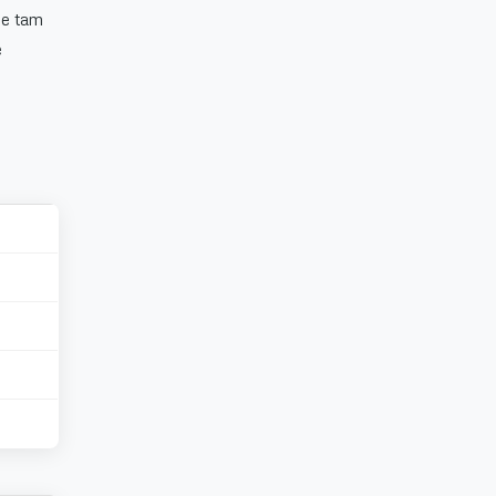
de tam
e