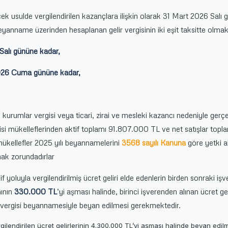
çek usulde vergilendirilen kazançlara ilişkin olarak 31 Mart 2026 Salı 
 beyanname üzerinden hesaplanan gelir vergisinin iki eşit taksitte olma
 Salı gününe kadar,
2026 Cuma gününe kadar,
 kurumlar vergisi veya ticari, zirai ve mesleki kazancı nedeniyle gerç
rgisi mükelleflerinden aktif toplamı 91.807.000 TL ve net satışlar topl
kellefler 2025 yılı beyannamelerini
3568 sayılı Kanuna
göre yetki a
ak zorundadırlar
f yoluyla vergilendirilmiş ücret geliri elde edenlerin birden sonraki iş
mının
330.000
TL
’yi aşması halinde, birinci işverenden alınan ücret gel
elir vergisi beyannamesiyle beyan edilmesi gerekmektedir.
rgilendirilen ücret gelirlerinin 4.300.000 TL’yi aşması halinde beyan edil