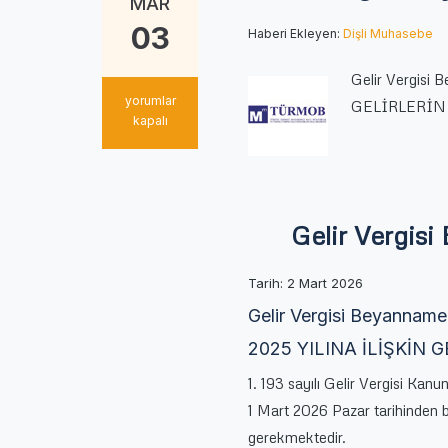
MAR
03
Haberi Ekleyen:
Dişli Muhasebe
Gelir Vergisi
Gelir
yorumlar
GELİRLERİN BE
Vergisi
kapalı
Beyanname
Düzenleme
Rehberi
–
2025
Gelir Vergis
için
Tarih:
2 Mart 2026
Gelir Vergisi Beyannam
2025 YILINA İLİŞKİN 
1. 193 sayılı Gelir Vergisi Kanu
1 Mart 2026 Pazar tarihinden 
gerekmektedir.