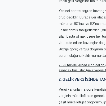
iradın gelir vergisine tabi tutu
Yedinci bentte sayılan kazanç ve
grup değildir. Burada yer alaca
mükerrer 80’inci ve 82’nci madd
yasaklanmış faaliyetlerden (ö
silah başta olmak üzere her tü
vb.) elde edilen kazançlar da ge
9/2’ye göre; vergiyi doğuran o
sorumluluğunu kaldırmamaktad
2025 takvim yılında elde edilen
alınacak hususlar (gelir vergisi t
2. GELİR VERGİSİNDE TA
Vergi kanunlarına göre kendisi
verginin mükellefi olan gerçek 
çeşit mükellefiyet öngörülmüşt