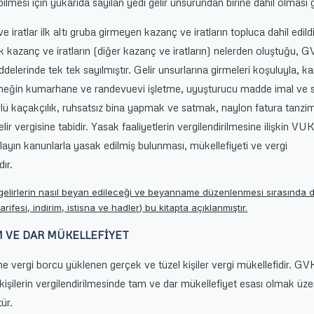
labilmesi için yukarıda sayılan yedi gelir unsurundan birine dahil olması 
 iratlar ilk altı gruba girmeyen kazanç ve iratların topluca dahil edildi
k kazanç ve iratların (diğer kazanç ve iratların) nelerden oluştuğu, G
elerinde tek tek sayılmıştır. Gelir unsurlarına girmeleri koşuluyla, 
rneğin kumarhane ve randevuevi işletme, uyuşturucu madde imal ve sa
rlü kaçakçılık, ruhsatsız bina yapmak ve satmak, naylon fatura tanz
lir vergisine tabidir. Yasak faaliyetlerin vergilendirilmesine ilişkin V
layın kanunlarla yasak edilmiş bulunması, mükellefiyeti ve vergi
ır.
 gelirlerin nasıl beyan edileceği ve beyanname düzenlenmesi sırasında 
arifesi, indirim, istisna ve hadler) bu kitapta açıklanmıştır.
M VE DAR MÜKELLEFİYET
ne vergi borcu yüklenen gerçek ve tüzel kişiler vergi mükellefidir. GV
kişilerin vergilendirilmesinde tam ve dar mükellefiyet esası olmak üzer
ür.