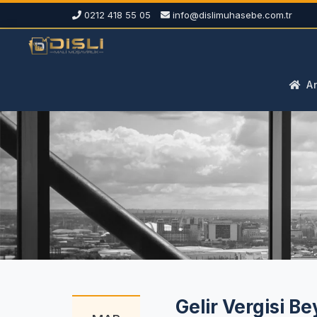
0212 418 55 05
info@dislimuhasebe.com.tr
An
Gelir Vergisi 