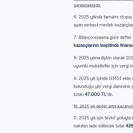
gerekmektedir.
6. 2025 yılında tamamı stopaj
aşan serbest meslek kazançlar
7. Bilanço esasına göre defter 
kazançlarının tespitinde finan
8. 2025 yılına ilişkin olarak 2
uyumlu mükellefler için vergi in
9. 2025 yılı içinde GMSİ elde e
bulunduğu yer vergi dairesine 
tutarı
47.000 TL
’dir.
10. 2025 yılı değer artış kazançla
11. 2025 yılı için tevkif yoluyl
nakden iade edilecek tutar
426