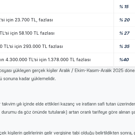
% 15
si için 23.700 TL, fazlası
% 20
L’si için 58.100 TL fazlası
% 27
 TL’si için 293.000 TL fazlası
% 35
n 4.300.000 TL’si için 1.378.000 TL fazlası
%40
 dosyası yükleyen gerçek kişiler Aralık / Ekim-Kasım-Aralık 2025 dön
ü sonuna kadar yüklemelidir.
r takvim yılı içinde elde ettikleri kazanç ve iratların safi tutarı üzerinde
i durumu da göz önünde tutularak) artan oranlı tarifeye göre alınan ş
kişilerin gelirlerinin gelir vergisine tabi olduğu belirtildikten sonra, g