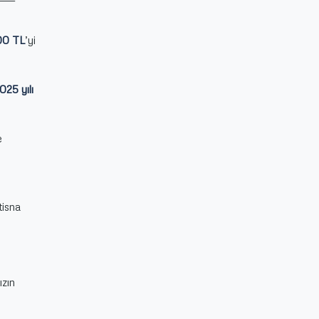
00 TL
’yi
025 yılı
e
tisna
ızın