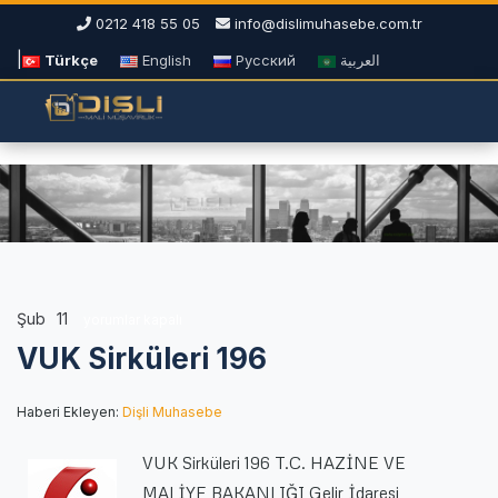
0212 418 55 05
info@dislimuhasebe.com.tr
|
Türkçe
English
Русский
العربية
Şub
11
VUK
yorumlar kapalı
Sirküleri
VUK Sirküleri 196
196
için
Haberi Ekleyen:
Dişli Muhasebe
VUK Sirküleri 196 T.C. HAZİNE VE
MALİYE BAKANLIĞI Gelir İdaresi