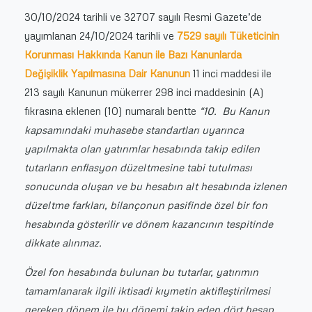
30/10/2024 tarihli ve 32707 sayılı Resmi Gazete’de
yayımlanan 24/10/2024 tarihli ve
7529 sayılı Tüketicinin
Korunması Hakkında Kanun ile Bazı Kanunlarda
Değişiklik Yapılmasına Dair Kanunun
11 inci maddesi ile
213 sayılı Kanunun mükerrer 298 inci maddesinin (A)
fıkrasına eklenen (10) numaralı bentte
“10. Bu Kanun
kapsamındaki muhasebe standartları uyarınca
yapılmakta olan yatırımlar hesabında takip edilen
tutarların enflasyon düzeltmesine tabi tutulması
sonucunda oluşan ve bu hesabın alt hesabında izlenen
düzeltme farkları, bilançonun pasifinde özel bir fon
hesabında gösterilir ve dönem kazancının tespitinde
dikkate alınmaz.
Özel fon hesabında bulunan bu tutarlar, yatırımın
tamamlanarak ilgili iktisadi kıymetin aktifleştirilmesi
gereken dönem ile bu dönemi takip eden dört hesap