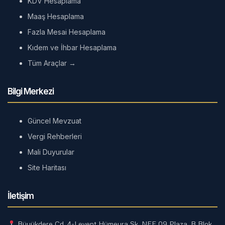
KDV Hesaplama
Maaş Hesaplama
Fazla Mesai Hesaplama
Kıdem ve İhbar Hesaplama
Tüm Araçlar →
Bilgi Merkezi
Güncel Mevzuat
Vergi Rehberleri
Mali Duyurular
Site Haritası
İletişim
Büyükdere Cd. 4-Levent Hümeyra Sk. NEF 09 Plaza, B Blok