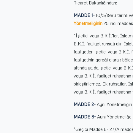
Ticaret Bakanlığından:
MADDE 1-
10/3/1993 tarihli 
Yönetmeliğinin
25 inci maddesi
“İşletici veya B.K.İ.’ler, İşl
B.K.İ. faaliyet ruhsatı alır. İşl
faaliyetleri işletici veya B.K.İ.
faaliyetinin gereği olarak bölge
altında ya da işletici veya B.K.
veya B.K.İ. faaliyet ruhsatının
birleştirilemez. Ek ruhsatlar,
veya B.K.İ. faaliyet ruhsatının
MADDE 2-
Aynı Yönetmeliğin 
MADDE 3-
Aynı Yönetmeliğe 
“Geçici Madde 6- 27/A maddesi