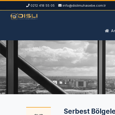
0212 418 55 05
info@dislimuhasebe.com.tr
An
Serbest Bölgel