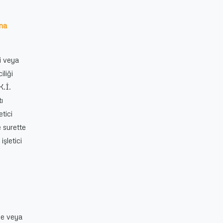
ma
i veya
iliği
K.İ.
tı
etici
e surette
şletici
me veya