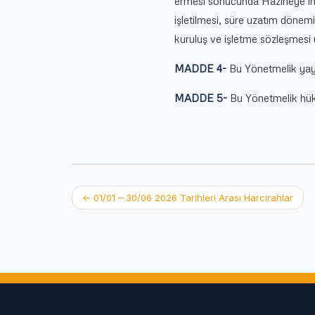
ermesi sonucunda Hazineye inti
işletilmesi, süre uzatım dönem
kuruluş ve işletme sözleşmesi uz
MADDE 4-
Bu Yönetmelik yayı
MADDE 5-
Bu Yönetmelik hük
Post
←
01/01 – 30/06 2026 Tarihleri Arası Harcırahlar
navigation