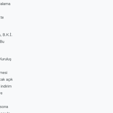
iralama
t
kte
, B.K.İ.
 Bu
Kuruluş
lmesi
acak açık
 indirim
ve
n sona