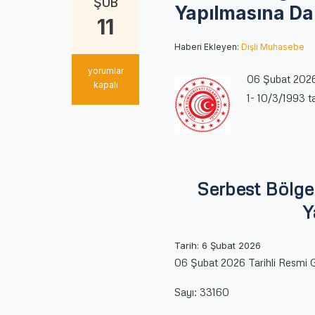
ŞUB
Yapılmasına Da
11
Haberi Ekleyen:
Dişli Muhasebe
Serbest
yorumlar
06 Şubat 2026
Bölgeler
kapalı
1- 10/3/1993 t
Uygulama
Yönetmeliğinde
Değişiklik
Yapılmasına
Dair
Yönetmelik
için
Serbest Bölge
Y
Tarih:
6 Şubat 2026
06 Şubat 2026 Tarihli Resmi 
Sayı: 33160