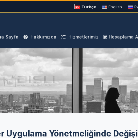
|
Türkçe
English
Р
a Sayfa
Hakkımızda
Hizmetlerimiz
Hesaplama Ar
er Uygulama Yönetmeliğinde Değişi