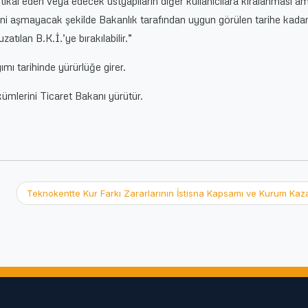
kal eden veya edecek üstyapıların diğer kullanıcılara kiralanması a
ini aşmayacak şekilde Bakanlık tarafından uygun görülen tarihe kadar
atılan B.K.İ.’ye bırakılabilir.”
mı tarihinde yürürlüğe girer.
ümlerini Ticaret Bakanı yürütür.
Teknokentte Kur Farkı Zararlarının İstisna Kapsamı ve Kurum Ka