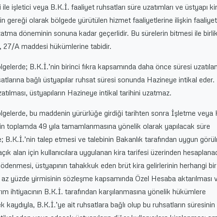
le işletici veya B.K.İ. faaliyet ruhsatları süre uzatımları ve üstyapı k
inin gereği olarak bölgede yürütülen hizmet faaliyetlerine ilişkin faaliye
uzatma döneminin sonuna kadar geçerlidir. Bu sürelerin bitmesi ile birli
i, 27/A maddesi hükümlerine tabidir.
lgelerde; B.K.İ.’nin birinci fıkra kapsamında daha önce süresi uzatılan
hsatlarına bağlı üstyapılar ruhsat süresi sonunda Hazineye intikal eder.
atılması, üstyapıların Hazineye intikal tarihini uzatmaz.
ölgelerde, bu maddenin yürürlüğe girdiği tarihten sonra İşletme veya 
in toplamda 49 yıla tamamlanmasına yönelik olarak yapılacak süre
re; B.K.İ.’nin talep etmesi ve talebinin Bakanlık tarafından uygun görü
çık alan için kullanıcılara uygulanan kira tarifesi üzerinden hesaplan
n ödenmesi, üstyapının tahakkuk eden brüt kira gelirlerinin herhangi bir
 az yüzde yirmisinin sözleşme kapsamında Özel Hesaba aktarılması 
rım ihtiyacının B.K.İ. tarafından karşılanmasına yönelik hükümlere
kaydıyla, B.K.İ.’ye ait ruhsatlara bağlı olup bu ruhsatların süresini