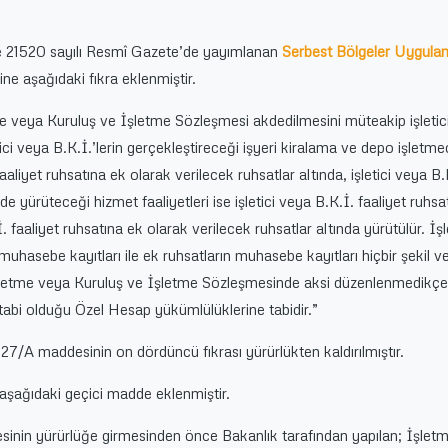
ve 21520 sayılı Resmî Gazete’de yayımlanan
Serbest Bölgeler Uygula
ne aşağıdaki fıkra eklenmiştir.
etme veya Kuruluş ve İşletme Sözleşmesi akdedilmesini müteakip işletic
etici veya B.K.İ.’lerin gerçekleştireceği işyeri kiralama ve depo işletmec
 faaliyet ruhsatına ek olarak verilecek ruhsatlar altında, işletici veya B.
de yürüteceği hizmet faaliyetleri ise işletici veya B.K.İ. faaliyet ruhsa
İ. faaliyet ruhsatına ek olarak verilecek ruhsatlar altında yürütülür. İşl
 muhasebe kayıtları ile ek ruhsatların muhasebe kayıtları hiçbir şekil v
 İşletme veya Kuruluş ve İşletme Sözleşmesinde aksi düzenlenmedikçe i
 tabi olduğu Özel Hesap yükümlülüklerine tabidir.”
27/A maddesinin on dördüncü fıkrası yürürlükten kaldırılmıştır.
aşağıdaki geçici madde eklenmiştir.
nin yürürlüğe girmesinden önce Bakanlık tarafından yapılan; İşlet