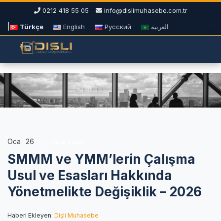
0212 418 55 05
info@dislimuhasebe.com.tr
|
Türkçe
English
Русский
العربية
Oca
26
SMMM
yorumlar kapalı
ve
SMMM ve YMM’lerin Çalışma
YMM’lerin
Çalışma
Usul ve Esasları Hakkında
Usul
Yönetmelikte Değişiklik – 2026
ve
Esasları
Hakkında
Haberi Ekleyen:
Dişli Muhasebe
Yönetmelikte