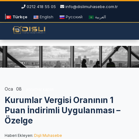
0212 418 55 05
info@dislimuhasebe.com.tr
|
Türkçe
English
Русский
العربية
Oca
08
Kurumlar
yorumlar kapalı
Vergisi
Kurumlar Vergisi Oranının 1
Oranının
1
Puan İndirimli Uygulanması –
Puan
Özelge
İndirimli
Uygulanması
–
Haberi Ekleyen:
Dişli Muhasebe
Özelge