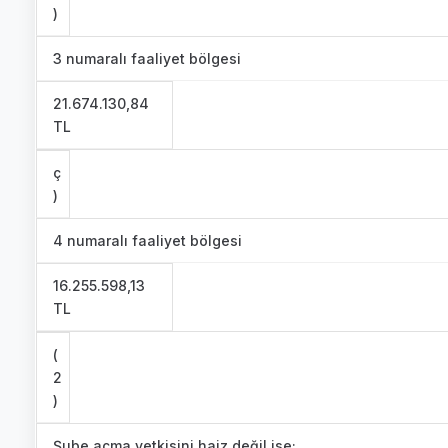
)
3 numaralı faaliyet bölgesi
21.674.130,84
TL
ç
)
4 numaralı faaliyet bölgesi
16.255.598,13
TL
(
2
)
Şube açma yetkisini haiz değil ise;