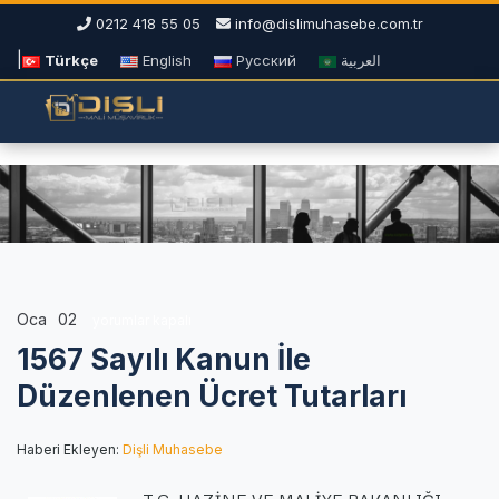
0212 418 55 05
info@dislimuhasebe.com.tr
|
Türkçe
English
Русский
العربية
Oca
02
1567
yorumlar kapalı
Sayılı
1567 Sayılı Kanun İle
Kanun
İle
Düzenlenen Ücret Tutarları
Düzenlenen
Ücret
Haberi Ekleyen:
Dişli Muhasebe
Tutarları
için