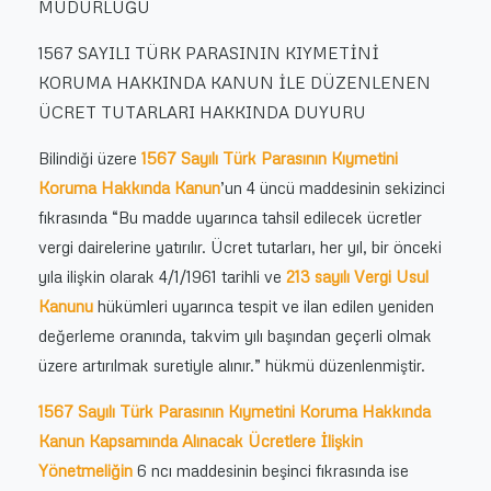
MÜDÜRLÜĞÜ
1567 SAYILI TÜRK PARASININ KIYMETİNİ
KORUMA HAKKINDA KANUN İLE DÜZENLENEN
ÜCRET TUTARLARI HAKKINDA DUYURU
Bilindiği üzere
1567 Sayılı Türk Parasının Kıymetini
Koruma Hakkında Kanun
’un 4 üncü maddesinin sekizinci
fıkrasında “Bu madde uyarınca tahsil edilecek ücretler
vergi dairelerine yatırılır. Ücret tutarları, her yıl, bir önceki
yıla ilişkin olarak 4/1/1961 tarihli ve
213 sayılı Vergi Usul
Kanunu
hükümleri uyarınca tespit ve ilan edilen yeniden
değerleme oranında, takvim yılı başından geçerli olmak
üzere artırılmak suretiyle alınır.” hükmü düzenlenmiştir.
1567 Sayılı Türk Parasının Kıymetini Koruma Hakkında
Kanun Kapsamında Alınacak Ücretlere İlişkin
Yönetmeliğin
6 ncı maddesinin beşinci fıkrasında ise