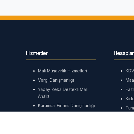
Hizmetler
Hesaplam
Mali Müşavirlik Hizmetleri
KDV
Vergi Danışmanlığı
Maa
Yapay Zekâ Destekli Mali
Faz
Analiz
Kıd
Kurumsal Finans Danışmanlığı
Tüm
E-Defter ve E-Fatura