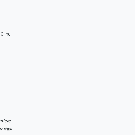
0 ıncı
enlere
ortası