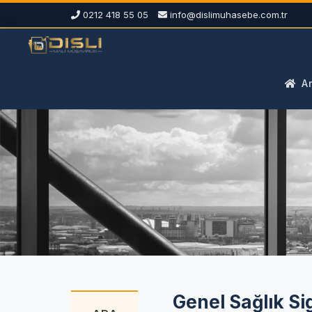
0212 418 55 05
info@dislimuhasebe.com.tr
An
Genel Sağlık Si