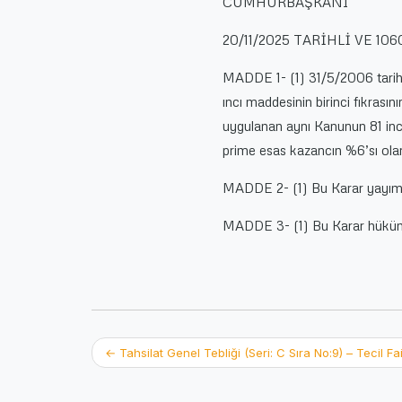
CUMHURBAŞKANI
20/11/2025 TARİHLİ VE 1
MADDE 1- (1) 31/5/2006 tarih
ıncı maddesinin birinci fıkrasın
uygulanan aynı Kanunun 81 inci 
prime esas kazancın %6’sı olara
MADDE 2- (1) Bu Karar yayımı t
MADDE 3- (1) Bu Karar hüküml
Post
←
Tahsilat Genel Tebliği (Seri: C Sıra No:9) – Tecil Fa
navigation