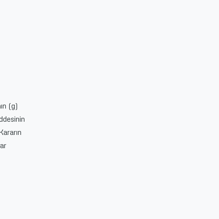
ın (g)
ddesinin
 Kararın
rar