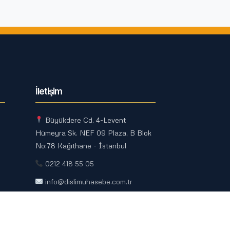
İletişim
Büyükdere Cd. 4-Levent
Hümeyra Sk. NEF 09 Plaza, B Blok
No:78 Kağıthane - İstanbul
0212 418 55 05
info@dislimuhasebe.com.tr
Ödeme Yap