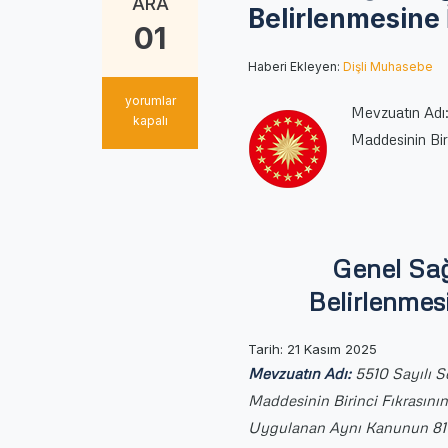
ARA
Belirlenmesine 
01
Haberi Ekleyen:
Dişli Muhasebe
Genel
yorumlar
Mevzuatın Adı:
Sağlık
kapalı
Maddesinin Bir
Sigortası
Prim
Oranının
Yeniden
Belirlenmesine
İlişkin
Karar
Genel Sağ
(Karar
Belirlenmesi
Sayısı:
10602)
için
Tarih: 21 Kasım 2025
Mevzuatın Adı:
5510 Sayılı S
Maddesinin Birinci Fıkrasının
Uygulanan Aynı Kanunun 81 in