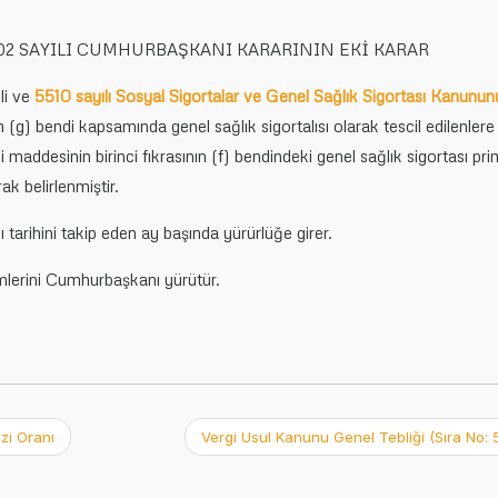
0602 SAYILI CUMHURBAŞKANI KARARININ EKİ KARAR
li ve
5510 sayılı Sosyal Sigortalar ve Genel Sağlık Sigortası Kanunu
ın (g) bendi kapsamında genel sağlık sigortalısı olarak tescil edilenlere
maddesinin birinci fıkrasının (f) bendindeki genel sağlık sigortası pri
k belirlenmiştir.
arihini takip eden ay başında yürürlüğe girer.
erini Cumhurbaşkanı yürütür.
izi Oranı
Vergi Usul Kanunu Genel Tebliği (Sıra No: