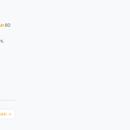
nun
60
mi,
 584)
→