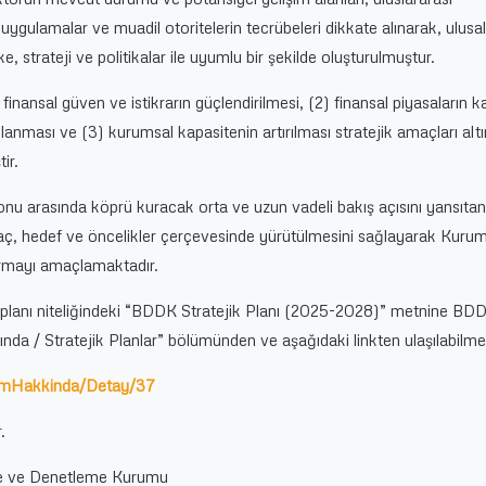
 uygulamalar ve muadil otoritelerin tecrübeleri dikkate alınarak, ulusal
ke, strateji ve politikalar ile uyumlu bir şekilde oluşturulmuştur.
finansal güven ve istikrarın güçlendirilmesi, (2) finansal piyasaların k
ağlanması ve (3) kurumsal kapasitenin artırılması stratejik amaçları alt
ir.
nu arasında köprü kuracak orta ve uzun vadeli bakış açısını yansıta
amaç, hedef ve öncelikler çerçevesinde yürütülmesini sağlayarak Kuru
rtırmayı amaçlamaktadır.
 planı niteliğindeki “BDDK Stratejik Planı (2025-2028)” metnine BD
nda / Stratejik Planlar” bölümünden ve aşağıdaki linkten ulaşılabilme
rumHakkinda/Detay/37
.
me ve Denetleme Kurumu