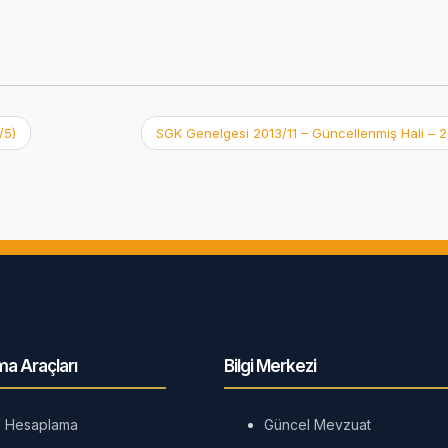
/5)
SGK Genelgesi 2013/11 – Güncellenmiş Hali – 
a Araçları
Bilgi Merkezi
 Hesaplama
Güncel Mevzuat