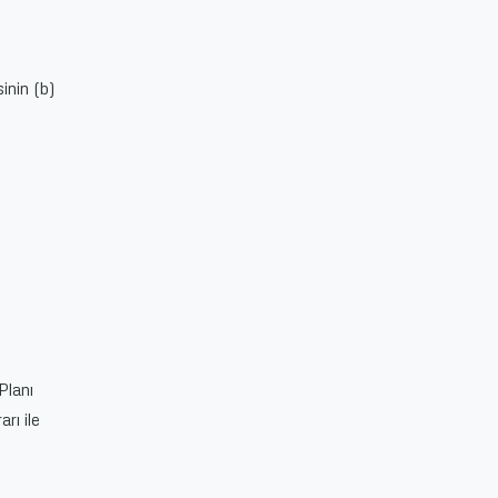
inin (b)
Planı
rı ile