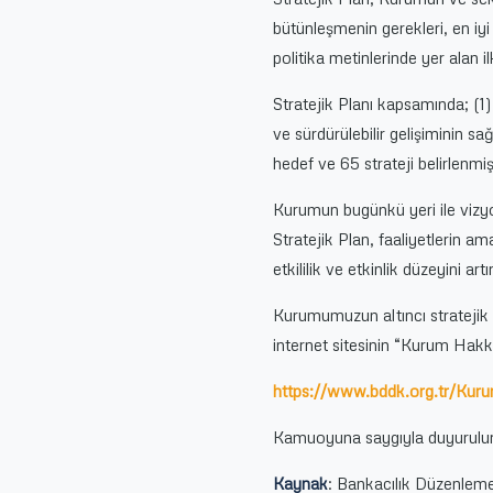
bütünleşmenin gerekleri, en iyi
politika metinlerinde yer alan il
Stratejik Planı kapsamında; (1) 
ve sürdürülebilir gelişiminin s
hedef ve 65 strateji belirlenmişt
Kurumun bugünkü yeri ile vizyo
Stratejik Plan, faaliyetlerin 
etkililik ve etkinlik düzeyini a
Kurumumuzun altıncı stratejik
internet sitesinin “Kurum Hakkı
https://www.bddk.org.tr/Ku
Kamuoyuna saygıyla duyurulur
Kaynak
: Bankacılık Düzenle