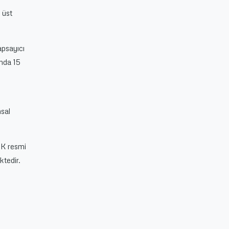
 üst
apsayıcı
ında 15
n
msal
DK resmi
ktedir.