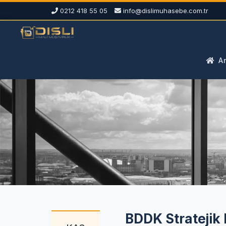
0212 418 55 05
info@dislimuhasebe.com.tr
An
BDDK Stratejik