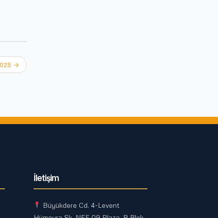
2025
→
İletişim
Büyükdere Cd. 4-Levent
Hümeyra Sk. NEF 09 Plaza, B Blok