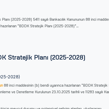
 Planı (2025-2028) 5411 sayılı Bankacılık Kanununun 88 inci maddes
 hazırlanan “BDDK Stratejik Planı (2025-2028)”…
K Stratejik Planı (2025-2028)
2025-2028)
un
88 inci maddesinin (b) bendi uyarınca hazırlanan “BDDK Stratejik 
leme ve Denetleme Kurulunun 23.10.2025 tarihli ve 11283 sayılı Kara
törün mevcut durumu ve potansiyel gelişim alanları, uluslararası