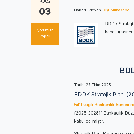
KAS
03
Haberi Ekleyen:
Dişli Muhasebe
BDDK Stratejik
BDDK
yorumlar
bendi uyarınca
Stratejik
kapalı
Planı
(2025-
2028)
için
BDD
Tarih: 27 Ekim 2025
BDDK Stratejik Planı (
5411 sayılı Bankacılık Kanunun
(2025-2028)” Bankacılık Düzen
kabul edilmiştir.
Stratejik Plan; Kurumun ve sek