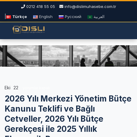
0212 418 55 05
info@dislimuhasebe.com.tr
|
Türkçe
English
Русский
العربية
Eki
22
2026
yorumlar kapalı
Yılı
2026 Yılı Merkezi Yönetim Bütçe
Merkezi
Yönetim
Kanunu Teklifi ve Bağlı
Bütçe
Cetveller, 2026 Yılı Bütçe
Kanunu
Teklifi
Gerekçesi ile 2025 Yıllık
ve
Bağlı