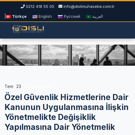
0212 418 55 05
info@dislimuhasebe.com.tr
|
Türkçe
English
Русский
العربية
Tem
23
Özel
yorumlar kapalı
Güvenlik
Özel Güvenlik Hizmetlerine Dair
Hizmetlerine
Dair
Kanunun Uygulanmasına İlişkin
Kanunun
Yönetmelikte Değişiklik
Uygulanmasına
İlişkin
Yapılmasına Dair Yönetmelik
Yönetmelikte
Değişiklik