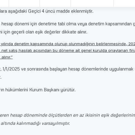
lara aşağıdaki Geçici 4 üncü madde eklenmiştir.
esap dönemi için denetime tabi olma veya denetim kapsamından 
 için geçerli olan eşik değerler dikkate alınır.
5 yılında denetim kapsamında olunup olunmadığının belirlenmesinde, 2
lık net satış hasılatı açısından bu döneme ait genel kurulda onaylanan fi
alınır.”
r, 1/1/2025 ve sonrasında başlayan hesap dönemlerinde uygulanmak
.
ın hükümlerini Kurum Başkanı yürütür.
 eren hesap döneminde ölçütlerden en az ikisinin eşik değerlerini
altında kalınmadığı varsayılmıştır.