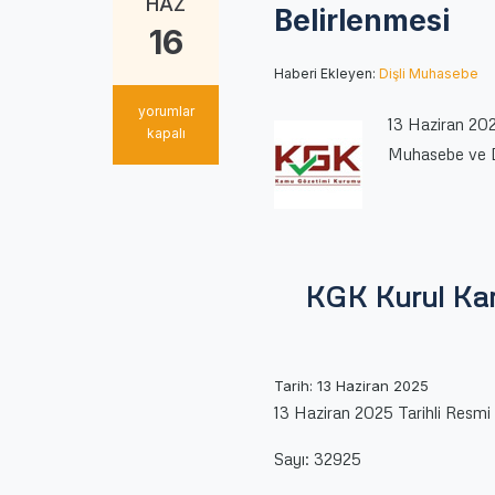
HAZ
Belirlenmesi
16
Haberi Ekleyen:
Dişli Muhasebe
KGK
yorumlar
13 Haziran 20
Kurul
kapalı
Muhasebe ve 
Kararı
–
Bağımsız
Denetime
Tabi
Şirketlerin
Belirlenmesi
KGK Kurul Kara
için
Tarih: 13 Haziran 2025
13 Haziran 2025 Tarihli Resm
Sayı: 32925