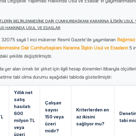
arda Değişiklik Yapılması Hakkında Usul ve Esaslar”ın yayımlanmasın
TLERİN BELİRLENMESİNE DAİR CUMHURBAŞKANI KARARINA İLİŞKİN USUL 
ASI HAKKINDA USUL VE ESASLAR
ve 32075 sayılı 1 inci mükerrer Resmî Gazete’de yayımlanan
Bağımsız
rlenmesine Dair Cumhurbaşkanı Kararına İlişkin Usul ve Esasların
5 i
aki şekilde değiştirilmiştir.
er alan örnek bir şirket için ilgili hesap dönemleri itibarıyla ölçütler
etime tabi olma durumu aşağıdaki tabloda gösterilmiştir:
Yıllık net
satış
Çalışan
hasılatı
sayısı
Kriterlerden en
600
Deneti
TL
150 veya
az ikisini
milyon TL
tabi mi
üzeri
sağlıyor mu?
veya
midir?
üzeri