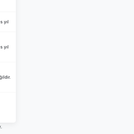
s yıl
s yıl
ildir.
r.