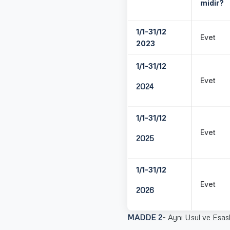
midir?
1/1-31/12
Evet
2023
1/1-31/12
Evet
2024
1/1-31/12
Evet
2025
1/1-31/12
Evet
2026
MADDE 2
– Aynı Usul ve Esasla