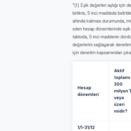
“(1) Eşik değerleri aştığı için d
birlikte, 5 inci maddede belirti
altında kalması durumunda, mü
eden hesap dönemlerinde eşik de
tabloda, 5 inci maddenin dördün
değerlerini sağlayarak denetim
için denetim kapsamından çıkan b
Aktif
toplamı
300
Hesap
milyon 
dönemleri
veya
üzeri
midir?
1/1-31/12