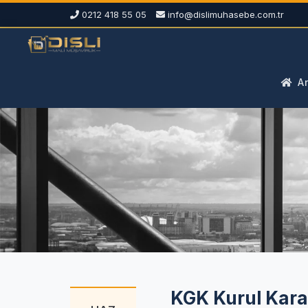
0212 418 55 05
info@dislimuhasebe.com.tr
An
KGK Kurul Karar