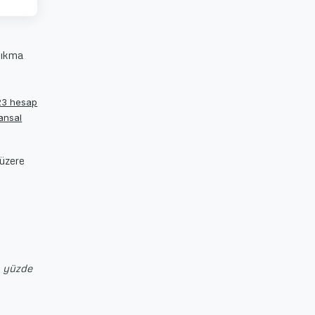
çıkma
023 hesap
nansal
 üzere
n yüzde