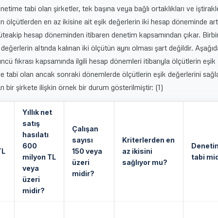
enetime tabi olan şirketler, tek başına veya bağlı ortaklıkları ve iştirakl
len ölçütlerden en az ikisine ait eşik değerlerin iki hesap döneminde ar
teakip hesap döneminden itibaren denetim kapsamından çıkar. Birbiri
ğerlerin altında kalınan iki ölçütün aynı olması şart değildir. Aşağıd
cü fıkrası kapsamında ilgili hesap dönemleri itibarıyla ölçütlerin eşik
e tabi olan ancak sonraki dönemlerde ölçütlerin eşik değerlerini sağ
ir şirkete ilişkin örnek bir durum gösterilmiştir: (1)
Yıllık net
satış
Çalışan
hasılatı
sayısı
Kriterlerden en
600
Deneti
TL
150 veya
az ikisini
milyon TL
tabi mi
üzeri
sağlıyor mu?
veya
midir?
üzeri
midir?