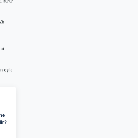
a karar
VE
nci
in eşik
me
dir?