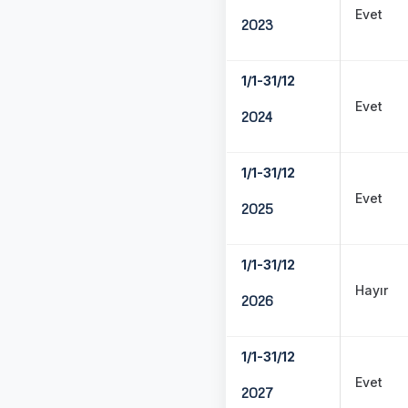
Evet
2023
1/1-31/12
Evet
2024
1/1-31/12
Evet
2025
1/1-31/12
Hayır
2026
1/1-31/12
Evet
2027