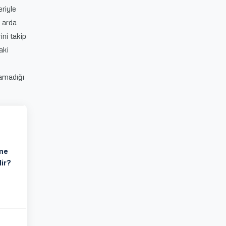
eriyle
t arda
ni takip
aki
lamadığı
me
dir?