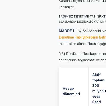
Kararına İlişkin Usul ve Esasl
verilmiştir.
BAĞIMSIZ DENETİME TABİ ŞİRKE
ESASLARDA DEĞİŞİKLİK YAPILM
MADDE 1
– 16/1/2023 tarihli 
Denetime Tabi Şirketlerin Beli
maddesinin altıncı fıkrası aşağıd
“(6) Dördüncü fıkra kapsamında y
değerlerinin sağlanması ve den
Aktif
toplamı
300
Hesap
milyon 
dönemleri
veya
üzeri