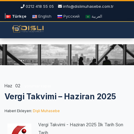
0212 418 55 05
info@dislimuhasebe.com.tr
|
Türkçe
English
Русский
العربية
Haz
02
Vergi
yorumlar kapalı
Takvimi
Vergi Takvimi – Haziran 2025
–
Haziran
2025
Haberi Ekleyen:
Dişli Muhasebe
için
Vergi Takvimi – Haziran 2025 İlk Tarih Son
Tarih