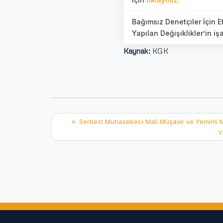
Bağımsız Denetçiler İçin 
Yapılan Değişiklikler’in i
Kaynak:
KGK
Post
←
Serbest Muhasebeci Mali Müşavir ve Yeminli Ma
Y
navigation