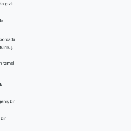
a gizli
la
 “borsada
ütülmüş
an temel
ık
eniş bir
 bir