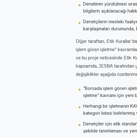
Denetimin yürütülmesi sırası
bilgilerin açıklanacağı hak
Denetçilerin mesleki faali
karşılaşmaları durumunda, k
Diğer taraftan, Etik Kurallar’d
işlem gören işletme” kavramlar
ve bu proje neticesinde Etik K
kapsamda, IESBA tarafından ya
değişiklikler aşağıda özetlenme
“Borsada işlem gören işlet
işletme” kavramı için yeni 
Herhangi bir işletmenin KAY
kategori listesi belirlenmi
Denetçiler için etik standa
şekilde tanımlaması ve yen