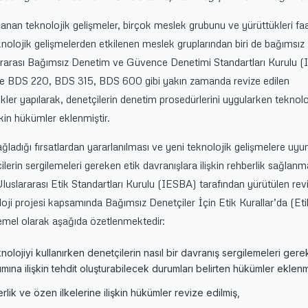
anan teknolojik gelişmeler, birçok meslek grubunu ve yürüttükleri faal
nolojik gelişmelerden etkilenen meslek gruplarından biri de bağımsız
lararası Bağımsız Denetim ve Güvence Denetimi Standartları Kurulu 
 ve BDS 220, BDS 315, BDS 600 gibi yakın zamanda revize edilen
ikler yapılarak, denetçilerin denetim prosedürlerini uygularken teknol
şkin hükümler eklenmiştir.
sağladığı fırsatlardan yararlanılması ve yeni teknolojik gelişmelere uy
erin sergilemeleri gereken etik davranışlara ilişkin rehberlik sağlanm
uslararası Etik Standartları Kurulu (IESBA) tarafından yürütülen re
oji projesi kapsamında Bağımsız Denetçiler İçin Etik Kurallar’da (Eti
 temel olarak aşağıda özetlenmektedir:
olojiyi kullanırken denetçilerin nasıl bir davranış sergilemeleri gerek
nımına ilişkin tehdit oluşturabilecek durumları belirten hükümler eklenm
rlik ve özen ilkelerine ilişkin hükümler revize edilmiş,