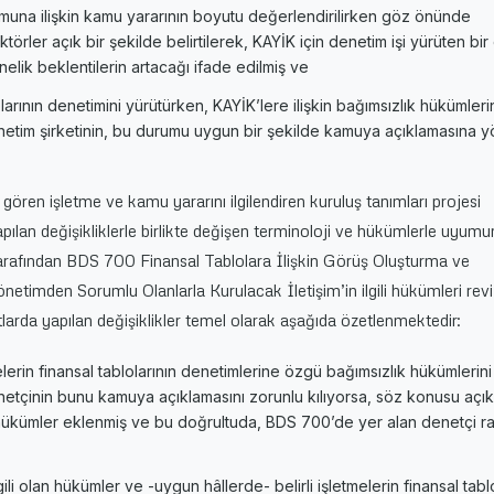
rumuna ilişkin kamu yararının boyutu değerlendirilirken göz önünde
örler açık bir şekilde belirtilerek, KAYİK için denetim işi yürüten bi
nelik beklentilerin artacağı ifade edilmiş ve
olarının denetimini yürütürken, KAYİK’lere ilişkin bağımsızlık hükümleri
tim şirketinin, bu durumu uygun bir şekilde kamuya açıklamasına y
 gören işletme ve kamu yararını ilgilendiren kuruluş tanımları projesi
pılan değişikliklerle birlikte değişen terminoloji ve hükümlerle uyumu
rafından BDS 700 Finansal Tablolara İlişkin Görüş Oluşturma ve
timden Sorumlu Olanlarla Kurulacak İletişim’in ilgili hükümleri rev
larda yapılan değişiklikler temel olarak aşağıda özetlenmektedir:
melerin finansal tablolarının denetimlerine özgü bağımsızlık hükümlerini
tçinin bunu kamuya açıklamasını zorunlu kılıyorsa, söz konusu açı
n hükümler eklenmiş ve bu doğrultuda, BDS 700’de yer alan denetçi r
gili olan hükümler ve -uygun hâllerde- belirli işletmelerin finansal tabl