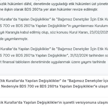
zlık hükümleri dâhil, denetimde uyguladığı etik hükümleri üst yönet
ne ilişkin olarak BDS 260’ta yer alan hükümler revize edilmiştir.
urallar’da Yapılan Değişiklikler” ile “Bağımsız Denetçiler İçin Etik Ku
S 700 ve BDS 260’ta Yapılan Değişiklikler”in yayımlanması Kurulu
lı Kararıyla kabul edilmiş olup, söz konusu Kurul Kararı, 23/02/2025
de yayımlanmıştır.
urallar’da Yapılan Değişiklikler” ile “Bağımsız Denetçiler İçin Etik Ku
 700 ve BDS 260’ta Yapılan Değişiklikler”, 31/12/2024 tarihinden s
 finansal tabloların denetiminde uygulanmak üzere yayımı tarihinde
tik Kurallar’da Yapılan Değişiklikler” ile “Bağımsız Denetçiler İçi
si Nedeniyle BDS 700 ve BDS 260’ta Yapılan Değişiklikler”e ulaş
tik Kurallar’da Yapılan Değişiklikler’in işaretli versiyonuna ulaş