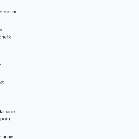
r denetim
ni
önelik
n
ize
klamanın
aporu
olarının