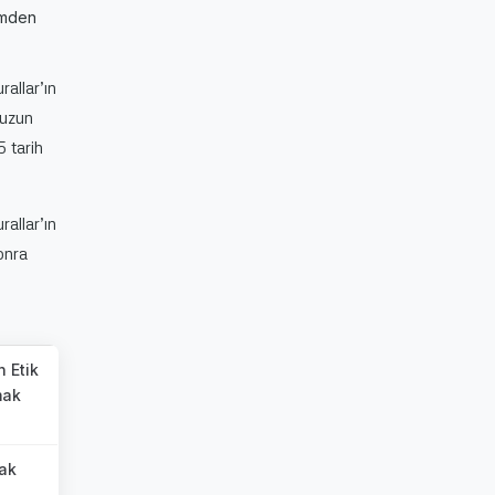
imden
rallar’ın
muzun
 tarih
rallar’ın
onra
n Etik
mak
mak