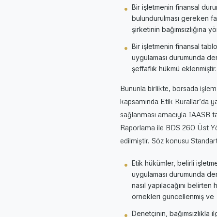
Bir işletmenin finansal du
bulundurulması gereken fakt
şirketinin bağımsızlığına yö
Bir işletmenin finansal tabl
uygulaması durumunda dene
şeffaflık hükmü eklenmiştir.
Bununla birlikte, borsada işlem
kapsamında Etik Kurallar’da ya
sağlanması amacıyla IAASB ta
Raporlama ile BDS 260 Üst Yöne
edilmiştir. Söz konusu Standart
Etik hükümler, belirli işlet
uygulaması durumunda dene
nasıl yapılacağını belirte
örnekleri güncellenmiş ve
Denetçinin, bağımsızlıkla il