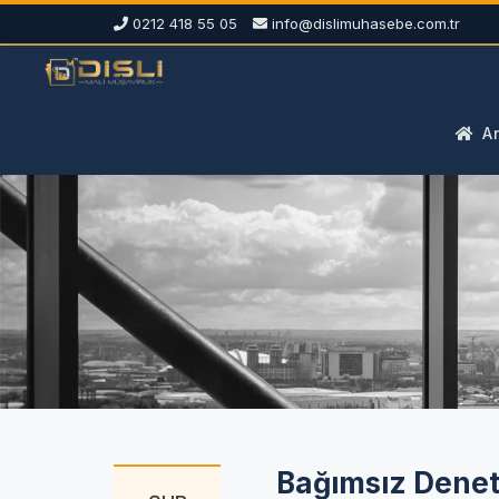
0212 418 55 05
info@dislimuhasebe.com.tr
An
Bağımsız Denetçi