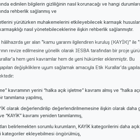
nda edinilen bilgilerin gizliliğinin nasıl korunacağı ve hangi durumlard
kında rehberlik sağlanmış ve
yetlerini yürütürken muhakemelerini etkileyebilecek karmaşık hususlar
armaşıklığı nasıl yönetebileceklerine ilişkin rehberlik sağlanmıştır.
a hâlihazırda yer alan “kamu yararını ilgilendiren kuruluş (KAYİK)” ile
ının revize edilmesine yönelik olarak IESBA tarafından bir proje yür
urallar’a hem yeni kavramlar hem de yeni hükümler eklenmiştir. Bu
pılan değişikliklere uyum sağlamak amacıyla Etik Kurallar’da yapıl
ktedir:
me” kavramının yerini “halka açık işletme” kavramı almış ve “halka aç
bir tanımlama yapılmış,
İK olarak değerlendirilip değerlendirilmemesine ilişkin olarak daha g
ş ve “KAYİK” kavramı yeniden tanımlanmış,
rtları belirlemekten sorumlu kurumların, KAYİK kategorilerini daha açık
i kategoriler ekleyebilmesi öngörülmüş,