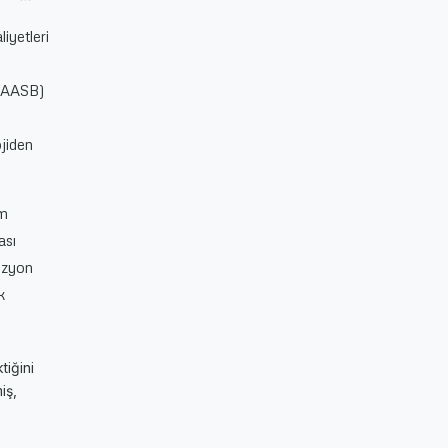
iyetleri
(IAASB)
ojiden
um
ası
vizyon
k
tiğini
iş,