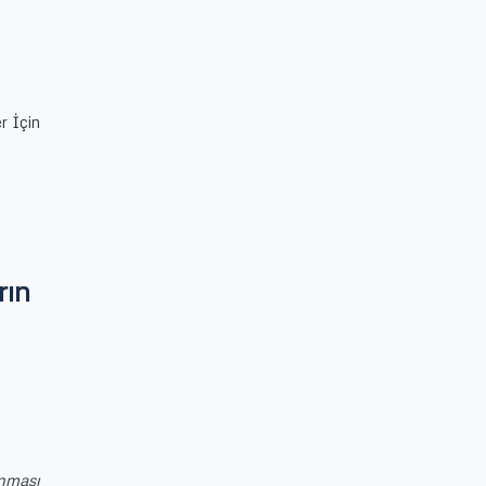
r İçin
rın
anması