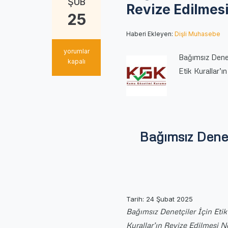
ŞUB
Revize Edilmes
25
Haberi Ekleyen:
Dişli Muhasebe
Bağımsız
yorumlar
Bağımsız Denetç
Denetçiler
kapalı
Etik Kurallar
İçin
Etik
Kurallar
ve
Etik
Kuralların
Revize
Bağımsız Denetç
Edilmesi
için
Tarih: 24 Şubat 2025
Bağımsız Denetçiler İçin Etik 
Kurallar’ın Revize Edilmesi 