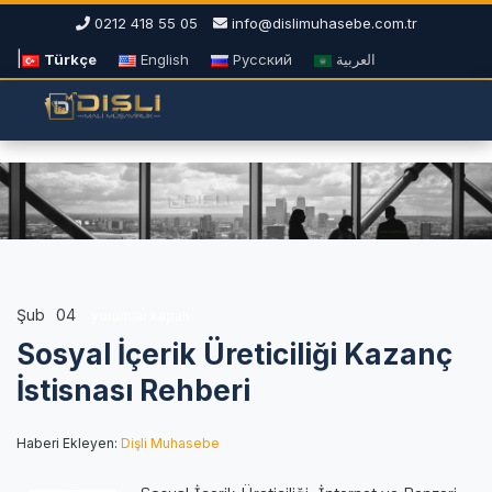
0212 418 55 05
info@dislimuhasebe.com.tr
|
Türkçe
English
Русский
العربية
Şub
04
Sosyal
yorumlar kapalı
İçerik
Sosyal İçerik Üreticiliği Kazanç
Üreticiliği
Kazanç
İstisnası Rehberi
İstisnası
Rehberi
Haberi Ekleyen:
Dişli Muhasebe
için