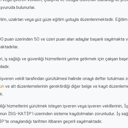
şvuruda bulunurlar.
tim, uzaktan veya yüz yüze eğitim yoluyla düzenlenmektedir. Eğitim 
100 puan üzerinden 50 ve üzeri puan alan adaylar başarılı sayılmakta v
aktadırlar.
, iş sağlığı ve güvenliği hizmetlerini yerine getirmek için çalışan başı
dadır.
işveren vekili tarafından yürütülmesi halinde onaylı defter tutulması 
nun
ve alt düzenlemelerinin gerektirdiği diğer belge ve kayıt düzenlem
r.
liği hizmetlerini yürütmek isteyen işveren veya işveren vekillerinin, İş
ün İSG-KATİP’i üzerinden sisteme kaydolmaları zorunludur. İş sağl
’te onaylandığı tarihten itibaren geçerli sayılmaktadır.