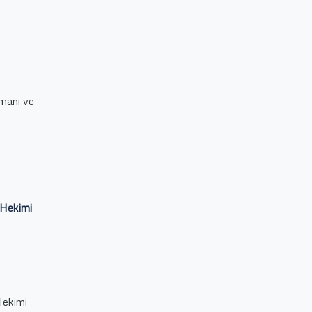
i
zmanı ve
i Hekimi
 Hekimi