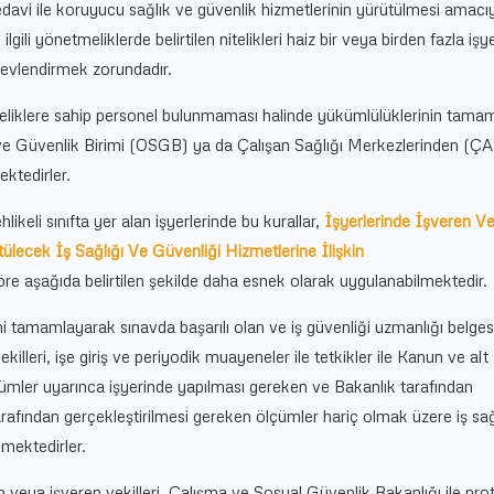
 tedavi ile koruyucu sağlık ve güvenlik hizmetlerinin yürütülmesi amacıy
ilgili yönetmeliklerde belirtilen nitelikleri haiz bir veya birden fazla işye
revlendirmek zorundadır.
niteliklere sahip personel bulunmaması halinde yükümlülüklerinin tamam
k ve Güvenlik Birimi (OSGB) ya da Çalışan Sağlığı Merkezlerinden 
ektedirler.
hlikeli sınıfta yer alan işyerlerinde bu kurallar,
İşyerlerinde İşveren V
tülecek İş Sağlığı Ve Güvenliği Hizmetlerine İlişkin
e aşağıda belirtilen şekilde daha esnek olarak uygulanabilmektedir.
mi tamamlayarak sınavda başarılı olan ve iş güvenliği uzmanlığı belges
illeri, işe giriş ve periyodik muayeneler ile tetkikler ile Kanun ve alt
ümler uyarınca işyerinde yapılması gereken ve Bakanlık tarafından
tarafından gerçekleştirilmesi gereken ölçümler hariç olmak üzere iş sağ
lmektedirler.
 veya işveren vekilleri, Çalışma ve Sosyal Güvenlik Bakanlığı ile pro