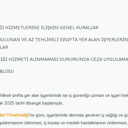
LİĞİ HİZMETLERİNE İLİŞKİN GENEL KURALLAR
I BULUNAN VE AZ TEHLİKELİ SINIFTA YER ALAN İŞYERLERİ
LLAR
VENLİĞİ HİZMETİ ALINMAMASI DURUMUNDA CEZA UYGULAMA
ABLOSU
hlikeli sınıfta yer alan işyerlerinde ise iş güvenliği uzmanı ve işyeri he
 2025 tarihi itibariyle başlamıştır.
leri Yönetmeliği
’ne göre, işyerlerinde alınması gereken iş sağlığı ve g
ygulanmasının izlenmesi, iş kazası ve meslek hastalıklarının önlenmesi,