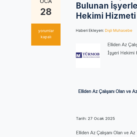
OCA
Bulunan İşyerle
28
Hekimi Hizmeti
Elliden
Haberi Ekleyen:
Dişli Muhasebe
yorumlar
Az
kapalı
Çalışanı
Elliden Az Çalı
Olan
İşyeri Hekimi
ve
Az
Tehlikeli
Sınıfta
Bulunan
İşyerlerinde
Elliden Az Çalışanı Olan ve A
İş
Güvenliği
Uzmanı
ve
İşyeri
Tarih: 27 Ocak 2025
Hekimi
Hizmeti
Elliden Az Çalışanı Olan ve Az
Alma