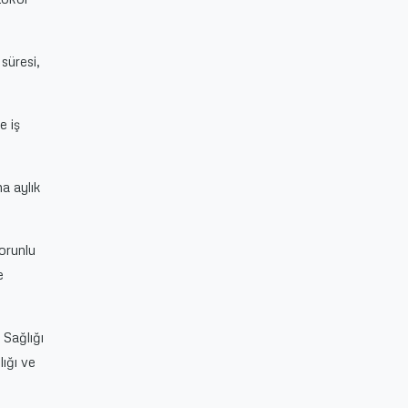
süresi,
e iş
na aylık
zorunlu
e
 Sağlığı
ığı ve