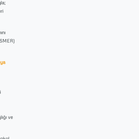
la;
ri
ını
(ÇASMER)
eya
i
lığı ve
tokol