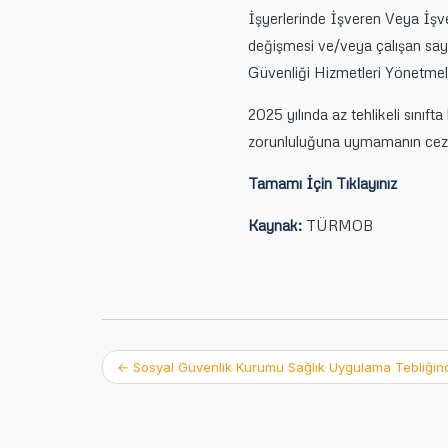
İşyerlerinde İşveren Veya İşver
değişmesi ve/veya çalışan sayıs
Güvenliği Hizmetleri Yönetmel
2025 yılında az tehlikeli sınıft
zorunluluğuna uymamanın cezas
Tamamı İçin Tıklayınız
Kaynak:
TÜRMOB
Post
←
Sosyal Güvenlik Kurumu Sağlık Uygulama Tebliğinde
navigation