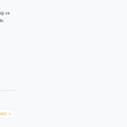
ığı ve
ir.
 580)
→