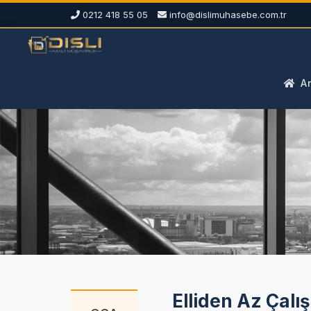
0212 418 55 05
info@dislimuhasebe.com.tr
An
Elliden Az Çalış