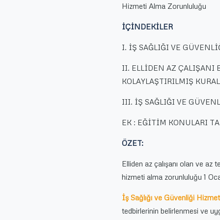
Hizmeti Alma Zorunluluğu
Zorunluluğu
için
İÇİNDEKİLER
I. İŞ SAĞLIĞI VE GÜVEN
II. ELLİDEN AZ ÇALIŞAN
KOLAYLAŞTIRILMIŞ KURA
III. İŞ SAĞLIĞI VE GÜ
EK : EĞİTİM KONULARI T
ÖZET:
Elliden az çalışanı olan ve az te
hizmeti alma zorunluluğu 1 Ocak
İş Sağlığı ve Güvenliği Hizmet
tedbirlerinin belirlenmesi ve u