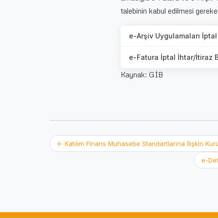
talebinin kabul edilmesi gereken 
e-Arşiv Uygulamaları İptal
e-Fatura İptal İhtar/İtiraz
Kaynak: GİB
Post
←
Katılım Finans Muhasebe Standartlarına İlişkin Kuru
e-Def
navigation