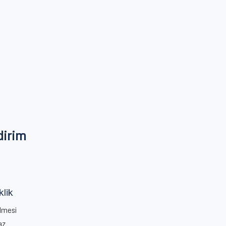
dirim
klik
ilmesi
az