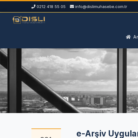
0212 418 55 05
info@dislimuhasebe.com.tr
An
e-Arşiv Uygulam