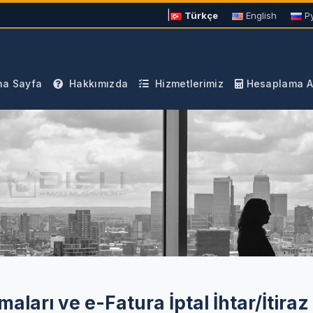
|
Türkçe
English
Р
a Sayfa
Hakkımızda
Hizmetlerimiz
Hesaplama Ar
aları ve e-Fatura İptal İhtar/İtiraz