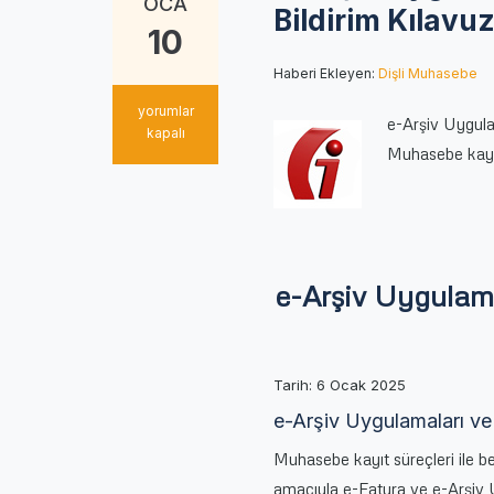
OCA
Bildirim Kılavuz
10
Haberi Ekleyen:
Dişli Muhasebe
e-
yorumlar
e-Arşiv Uygulam
Arşiv
kapalı
Muhasebe kayıt
Uygulamaları
ve
e-
Fatura
İptal
İhtar/
İtiraz
e-Arşiv Uygulamal
Bildirim
Kılavuzlarında
Değişiklik
için
Tarih: 6 Ocak 2025
e-Arşiv Uygulamaları ve e
Muhasebe kayıt süreçleri ile be
amacıyla e-Fatura ve e-Arşiv Uy