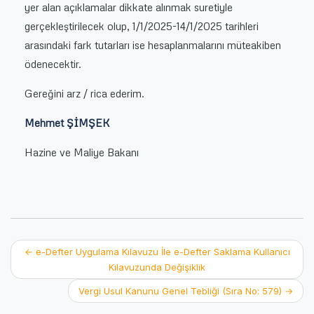
yer alan açıklamalar dikkate alınmak suretiyle
gerçekleştirilecek olup, 1/1/2025-14/1/2025 tarihleri
arasındaki fark tutarları ise hesaplanmalarını müteakiben
ödenecektir.
Gereğini arz / rica ederim.
Mehmet ŞİMŞEK
Hazine ve Maliye Bakanı
Post
←
e-Defter Uygulama Kılavuzu İle e-Defter Saklama Kullanıcı
Kılavuzunda Değişiklik
navigation
Vergi Usul Kanunu Genel Tebliği (Sıra No: 579)
→