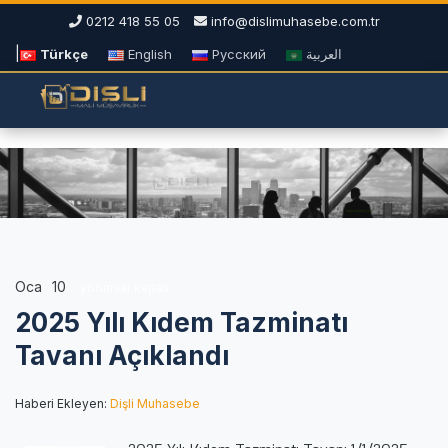
0212 418 55 05
info@dislimuhasebe.com.tr
|
Türkçe
English
Русский
العربية
Oca
10
2025
yorumlar kapalı
Yılı
2025 Yılı Kıdem Tazminatı
Kıdem
Tazminatı
Tavanı Açıklandı
Tavanı
Açıklandı
Haberi Ekleyen:
Dişli Muhasebe
için