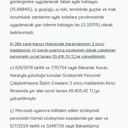
göstergesine uygulanacak taban aylık katsayısı
(15,848415), iş güçlüğü, iş riski, temininde güçlük ve mali
sorumluluk zamlarının aylık tutarlara çevrilmesinde
uygulanacak yan ödeme katsayısı ise (0,321115) olarak
belirlenmiştir.
b) 399 sayılı Kanun Hükmünde Kararnamenin 3 üncü
maddesinin (c) bendi uyarınca sözleşmeli olarak çalıştırılan
personelin ücret tavanı 55.419,70 TL’ye yükseltilmiştir.
c) 6/6/1978 tarihli ve 7/15754 sayılı Bakanlar Kurulu
Kararıyla yürürlüğe konulan Sözleşmeli Personel
Çalıştırılmasına İlişkin Esasların 3 üncü maddesinin ikinci
fıkrasında yer alan ücret tavanı 49.405,42 TL’ye
yükseltilmiştir.
ç) Mevzuatı uyarınca istihdam edilen sözleşmeli
personelin hizmet sözleşmesi esaslarında yer alan ve
5/7/2024 tarihli ve 3248709 sayılı Bakanlığımız