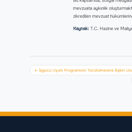
Bu kapsamda, sosyal medyada ye
mevzuata aykırılık oluşturmak
zikredilen mevzuat hükümlerine
Kaynak:
T.C. Hazine ve Maliye
Post
←
İşgücü Uyum Programının Yürütülmesine İlişkin Us
navigation