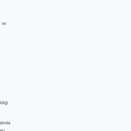
n ve
ldığı
lında
aki