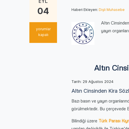
EYL
04
Haberi Ekleyen:
Dişli Muhasebe
Altın Cinsinde
Altın
yorumlar
yayın organlar
Cinsinden
kapalı
Kira
Sözleşmesi
Düzenlenmesi
için
Altın Cin
Tarih: 29 Ağustos 2024
Altın Cinsinden Kira S
Bazı basın ve yayın organlarınd
görülmektedir. Bu çerçevede B
Bilindiği üzere
Türk Parası Kıy
yapılan değişiklik ile Türkiye’de