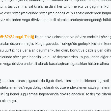
ım, taşıt ve finansal kiralama dâhil her türlü menkul ve gayrimenkul
et ve eser sözleşmelerinde sözleşme bedeli ve bu sözleşmelerden kay
viz cinsinden veya dövize endeksli olarak kararlaştıramayacağı hükü
8-32/34 sayılı Tebliğ
ile de döviz cinsinden ve dövize endeksli sözl
tisnalar düzenlenmiştir. Bu çerçevede, Türkiye’de yerleşik kişilerin ken
u yurt içinde yer alan gayrimenkuller olan, konut ve çatılı iş yeri dâhi
elerinde sözleşme bedelini ve bu sözleşmelerden kaynaklanan diğer
en veya dövize endeksli olarak kararlaştıramayacakları hüküm altına
de uluslararası piyasalarda fiyatı döviz cinsinden belirlenen kıymetli
dekslenen ve/veya dolaylı olarak dövize endekslenen sözleşmelerin
inin (g) bendi uygulaması kapsamında dövize endeksli sözleşme olara
 alınmıştır.