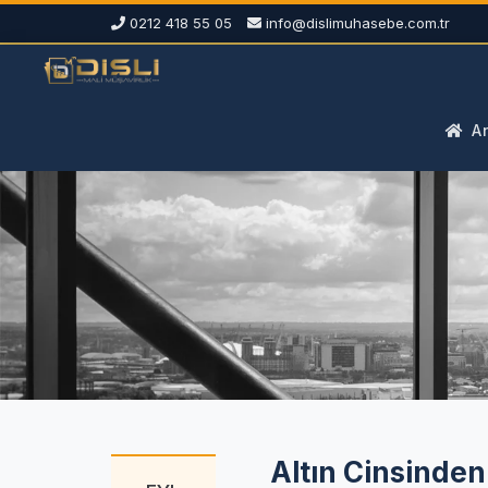
0212 418 55 05
info@dislimuhasebe.com.tr
An
Altın Cinsinde