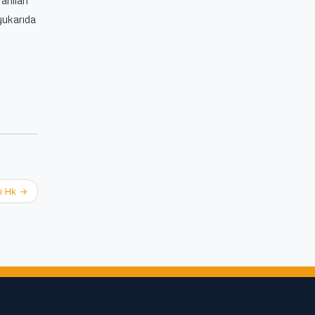
 anılan
yukarıda
si Hk
→