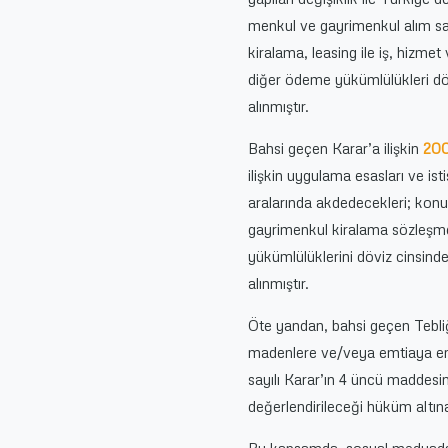
menkul ve gayrimenkul alım sat
kiralama, leasing ile iş, hizm
diğer ödeme yükümlülükleri dö
alınmıştır.
Bahsi geçen Karar’a ilişkin
200
ilişkin uygulama esasları ve is
aralarında akdedecekleri; konus
gayrimenkul kiralama sözleşm
yükümlülüklerini döviz cinsind
alınmıştır.
Öte yandan, bahsi geçen Tebliğ’
madenlere ve/veya emtiaya en
sayılı Karar’ın 4 üncü maddes
değerlendirileceği hüküm altına