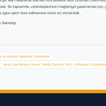
r alan haberlerde belirtilen kira bedelinin altın cinsinden ödenmesi
tadır. Bu kapsamda, vatandaşlarımızın mağduriyet yaşamaması için, 
 aykırı işlem tesis edilmemesi önem arz etmektedir.
 Bakanlığı
ul ve Esaslar Hakkında Yönetmelik
Vergi Usul Kanunu Genel Tebliği (Sıra No: 563) – Enflasyon Düzeltme