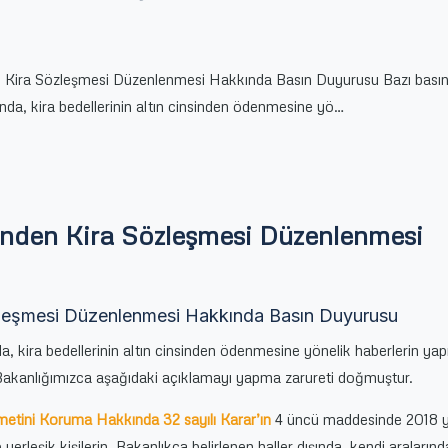
n Kira Sözleşmesi Düzenlenmesi Hakkında Basın Duyurusu Bazı bası
ında, kira bedellerinin altın cinsinden ödenmesine yö…
sinden Kira Sözleşmesi Düzenlenmesi
özleşmesi Düzenlenmesi Hakkında Basın Duyurusu
a, kira bedellerinin altın cinsinden ödenmesine yönelik haberlerin yapı
akanlığımızca aşağıdaki açıklamayı yapma zarureti doğmuştur.
metini Koruma Hakkında 32 sayılı Karar’ın
4 üncü maddesinde 2018 yı
 yerleşik kişilerin, Bakanlıkça belirlenen haller dışında, kendi aralarınd