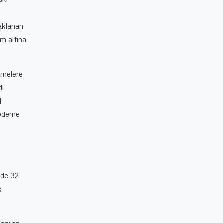
naklanan
m altına
eşmelere
di
l
 ödeme
 de 32
k