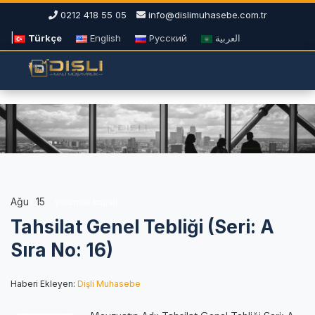
0212 418 55 05
info@dislimuhasebe.com.tr
|
Türkçe
English
Русский
العربية
Ağu
15
Tahsilat
yorumlar kapalı
Genel
Tahsilat Genel Tebliği (Seri: A
Tebliği
(Seri:
Sıra No: 16)
A
Sıra
Haberi Ekleyen:
Dişli Muhasebe
No:
16)
için