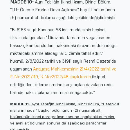
MADDE 10-
Aynı Tebliğin İkinci Kısım, Birinci Bölüm,
“III- Ödeme Emrine Dava Açılması” başlıklı bölümünün
(5) numaralı alt bölümü aşağıdaki şekilde değiştirilmiştir.
“
5.
6183 sayılı Kanunun 58 inci maddesinin beşinci
fıkrasında yer alan “İtirazında tamamen veya kısmen
haksız çıkan borçludan, hakkındaki itirazın reddolunduğu
miktardaki amme alacağı %10 zamla tahsil edilir.”
hükmü,
2/8/2022
tarihli ve 31911 sayılı Resmî Gazete’de
yayımlanan
Anayasa Mahkemesinin 21/4/2022 tarihli ve
E.No:2021/119, K.No:2022/48 sayılı kararı
ile iptal
edildiğinden, ödeme emrine karşı açılan davaların reddi
halinde haksız çıkma zammı alınmayacaktır.”
MADDE 11-
Aynı Tebliğin İkinci Kısım, İkinci Bölüm, “I. Menkul
malların haczi” başlıklı bölümünün (2) numaralı alt
bölümünün ikinci paragrafının sonuna aşağıdaki cümleler
ve aynı alt bölümün sonuna da aşağıdaki paragraflar
eklenmiştir.