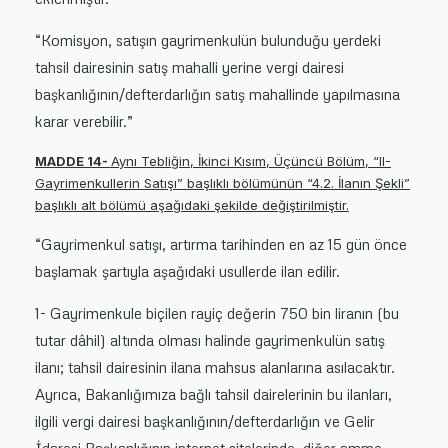
“Komisyon, satışın gayrimenkulün bulunduğu yerdeki
tahsil dairesinin satış mahalli yerine vergi dairesi
başkanlığının/defterdarlığın satış mahallinde yapılmasına
karar verebilir.”
MADDE 14-
Aynı Tebliğin, İkinci Kısım, Üçüncü Bölüm, “II-
Gayrimenkullerin Satışı” başlıklı bölümünün “
4.2
. İlanın Şekli”
başlıklı alt bölümü aşağıdaki şekilde değiştirilmiştir.
“Gayrimenkul satışı, artırma tarihinden en az 15 gün önce
başlamak şartıyla aşağıdaki usullerde ilan edilir.
1- Gayrimenkule biçilen rayiç değerin 750 bin liranın (bu
tutar dâhil) altında olması halinde gayrimenkulün satış
ilanı; tahsil dairesinin ilana mahsus alanlarına asılacaktır.
Ayrıca, Bakanlığımıza bağlı tahsil dairelerinin bu ilanları,
ilgili vergi dairesi başkanlığının/defterdarlığın ve Gelir
İdaresi Başkanlığının internet sitelerinde, diğer amme