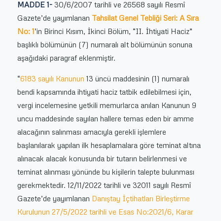
MADDE 1-
30/6/2007 tarihli ve 26568 sayılı Resmî
Gazete’de yayımlanan
Tahsilat Genel Tebliği Seri: A Sıra
No: 1
’in Birinci Kısım, İkinci Bölüm, “II. İhtiyati Haciz”
başlıklı bölümünün (7) numaralı alt bölümünün sonuna
aşağıdaki paragraf eklenmiştir.
“
6183 sayılı Kanunun
13 üncü maddesinin (1) numaralı
bendi kapsamında ihtiyati haciz tatbik edilebilmesi için,
vergi incelemesine yetkili memurlarca anılan Kanunun 9
uncu maddesinde sayılan hallere temas eden bir amme
alacağının salınması amacıyla gerekli işlemlere
başlanılarak yapılan ilk hesaplamalara göre teminat altına
alınacak alacak konusunda bir tutarın belirlenmesi ve
teminat alınması yönünde bu kişilerin talepte bulunması
gerekmektedir. 12/11/2022 tarihli ve 32011 sayılı Resmî
Gazete’de yayımlanan
Danıştay İçtihatları Birleştirme
Kurulunun 27/5/2022 tarihli ve Esas No:2021/6, Karar