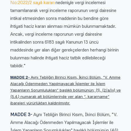
No:2022/2 sayılı kararı
nedeniyle vergi incelemesi
tamamlanarak vergi inceleme raporunun vergi dairesine
intikal etmesinden sonra maddenin bu bendine göre
ihtiyati haciz kararı alınması mümkün bulunmamaktadır.
Ancak, vergi inceleme raporunun vergi dairesine
intikalinden sonra 6183 sayılı Kanunun 13 üncü
maddesinde yer alan diğer gerekçelerden herhangi birinin
bulunması halinde ihtiyati haciz tatbik edilebileceği
tabiidir.”
MADDE 2-
Aynı Tebliğin Birinci Kısım, İkinci Bölüm, “V. Amme
Alacağı Ödenmeden Yapılmayacak İşlemler ile İşlem
Yapanların Sorumlulukları” başlıklı bölümünün; (1), (2/a/iv) ve
(5.4.) numaralı alt bölümlerinde yer alan “, kararname”
ibareleri yürürlükten kaldırılmıştır.
MADDE 3-
Aynı Tebliğin Birinci Kısım, İkinci Bölüm, “V.
Amme Alacağı Ödenmeden Yapılmayacak İşlemler ile
İşlem Yapanların Sorumlulukları” başlıklı bölümünün (4/i)